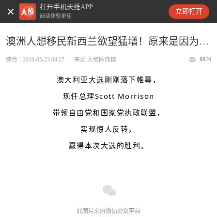
打开手机天维APP
天维新闻
立即打开
阅读体验更佳
澳洲人想移民新西兰欲望猛增！原来是因为…
8876
综合
2019-05-23 08:27
来源:天维网微信
澳大利亚大选刚刚落下帷幕，
现任总理Scott Morrison
带领自由党和国家党执政联盟，
实现惊人反转，
赢得本次大选的胜利。