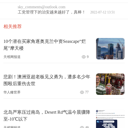
sky_comments@outlook.com
工党管理下的治安越来越好了，真棒！
2022-07-12 13:51
相关推荐
10个潜在买家角逐奥克兰中资Seascape“烂
尾”摩天楼
天维网报道
9
悲剧！澳洲亚超老板见义勇为，遭多名少年
围殴后重伤去世
华人瞰世界
77
北岛严寒压过南岛，Desert Rd气温今晨骤降
至-10℃以下
天维网报道
49