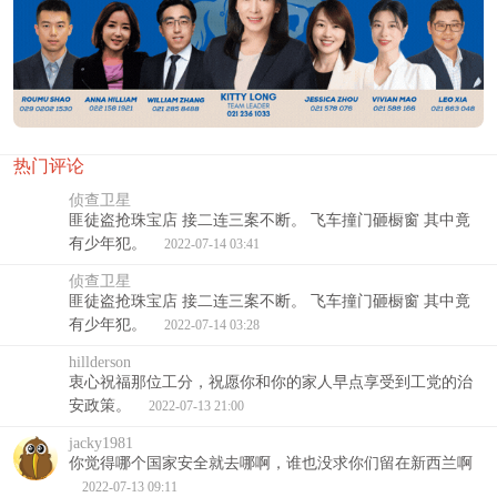
热门评论
侦查卫星
匪徒盗抢珠宝店 接二连三案不断。 飞车撞门砸橱窗 其中竟
有少年犯。
2022-07-14 03:41
侦查卫星
匪徒盗抢珠宝店 接二连三案不断。 飞车撞门砸橱窗 其中竟
有少年犯。
2022-07-14 03:28
hillderson
衷心祝福那位工分，祝愿你和你的家人早点享受到工党的治
安政策。
2022-07-13 21:00
jacky1981
你觉得哪个国家安全就去哪啊，谁也没求你们留在新西兰啊
2022-07-13 09:11