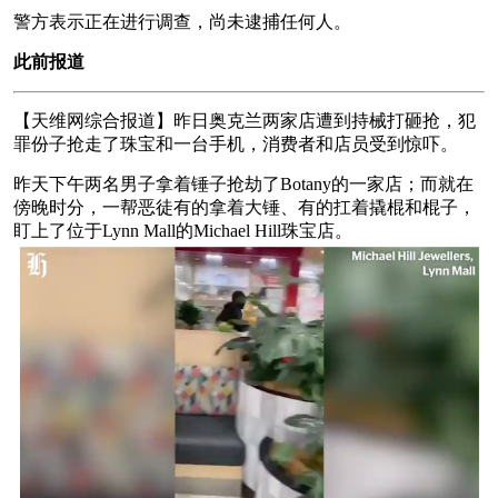
警方表示正在进行调查，尚未逮捕任何人。
此前报道
【天维网综合报道】昨日奥克兰两家店遭到持械打砸抢，犯
罪份子抢走了珠宝和一台手机，消费者和店员受到惊吓。
昨天下午两名男子拿着锤子抢劫了Botany的一家店；而就在
傍晚时分，一帮恶徒有的拿着大锤、有的扛着撬棍和棍子，
盯上了位于Lynn Mall的Michael Hill珠宝店。