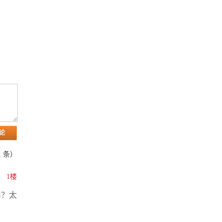
1
条）
1楼
毒？太