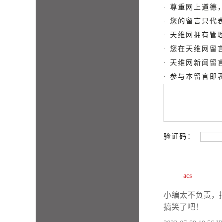
· 尊重网上道
· 您的留言只
· 天维网拥有
· 您在天维网
· 天维网新闻
· 参与本留言
验证码：
acs
小编太不负责，
搞笑了吧！