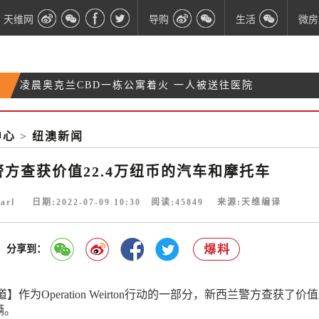
天维网
导购
生活
微房
凌晨奥克兰CBD一栋公寓着火 一人被送往医院
百万新西兰人考虑“跑路”？这个数据看得人心惊肉
警方包围一所房子 目击者看到血淋淋的男子被捕
跳
中心
>
纽澳新闻
学校假期撞上恶劣天气！多地有暴风雪、强降雨预
警
警方查获价值22.4万纽币的汽车和摩托车
arl 日期:2022-07-09 10:30 阅读:
45849
来源:天维编译
分享到：
作为Operation Weirton行动的一部分，新西兰警方查获了价
辆。