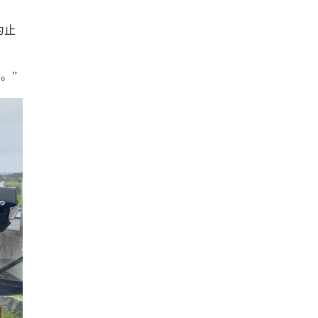
为止
。”