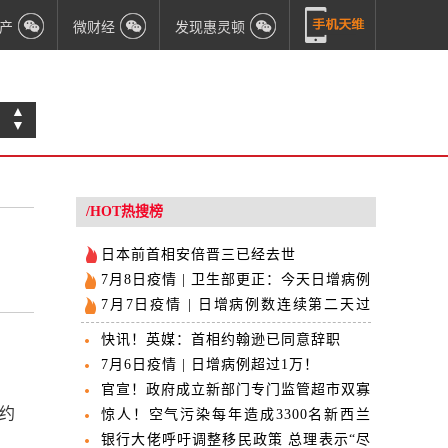
产
微财经
发现惠灵顿
▲
▼
/HOT热搜榜
日本前首相安倍晋三已经去世
7月8日疫情 | 卫生部更正：今天日增病例
多报告4000例
7月7日疫情 | 日增病例数连续第二天过
万！
快讯！英媒：首相约翰逊已同意辞职
7月6日疫情 | 日增病例超过1万！
官宣！政府成立新部门专门监管超市双寡
值约
头
惊人！空气污染每年造成3300名新西兰
人死亡
银行大佬呼吁调整移民政策 总理表示“尽