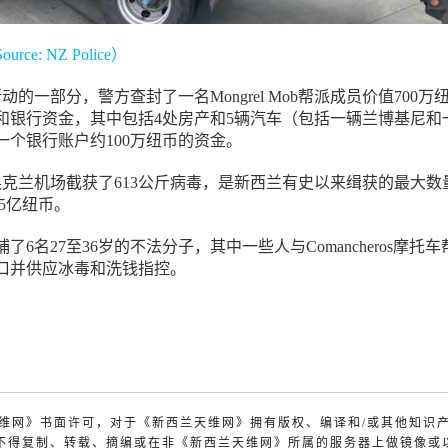
e: NZ Police）
动的一部分，警方查封了一名Mongrel Mob帮派成员价值700万
和银行资金，其中包括4处房产和5辆汽车（包括一辆兰博基尼和
一个银行账户约100万纽币的资金。
奥克兰机场截获了613公斤病毒，是新西兰有史以来缉获的最大数
45亿纽币。
了6名27至36岁的不法分子，其中一些人与Comancheros摩托车
口并供应冰毒和洗钱指控。
兰天维网》书面许可，对于《新西兰天维网》拥有版权、编译和/或其他知识
不得复制、转载、摘编或在非《新西兰天维网》所属的服务器上做镜像或