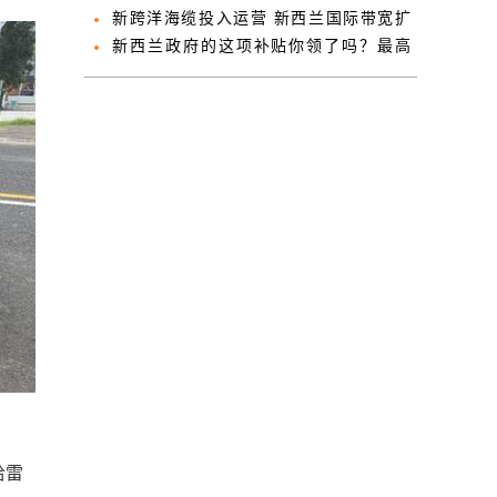
力了”
新跨洋海缆投入运营 新西兰国际带宽扩
大一倍
新西兰政府的这项补贴你领了吗？最高
$8625！
哈雷