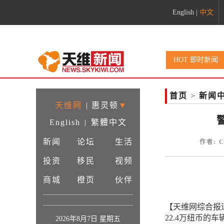
English
|
中文
HOT 即时新闻
首页
>
新闻
天维网
|
惠灵顿
▼
English
|
繁體中文
新闻
论坛
生活
作者: C
投资
移民
视频
商城
橙页
伙伴
【天维网综合报道】
22.4万纽币的车
2026年8月7日 星期五