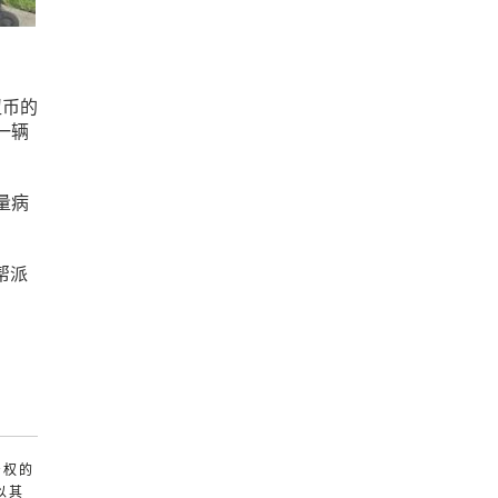
纽币的
一辆
量病
帮派
产权的
以其