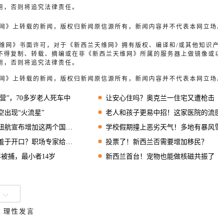
用，否则将追究法律责任。
天维网》上转载的新闻，版权归新闻原信源所有，新闻内容并不代表本网立场
兰天维网》书面许可，对于《新西兰天维网》拥有版权、编译和/或其他知识
不得复制、转载、摘编或在非《新西兰天维网》所属的服务器上做镜像或
用，否则将追究法律责任。
天维网》上转载的新闻，版权归新闻原信源所有，新闻内容并不代表本网立场
露营”，70多岁老人死车中
让安心住吗？奥克兰一住宅又遭枪击
空出现“火流星”
老人和孩子更易中招！这家医院的流感患者已达新冠3
宣布增加这两个国际航班的班次
学校假期撞上恶劣天气！多地有暴风雪、强降雨预
开口？职场专家给出三条建议
投票了！新西兰否需要增加移民？
被捕，最小者14岁
新西兰首台！宠物也能做核磁共振了
、理性发言