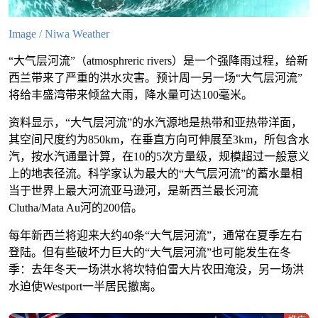
Image / Niwa Weather
“大气层河流”（atmosphreric rivers）是一个强降雨过程，给新
西兰带来了严重的洪水灾害。预计周一另一场“大气层河流”
将给丰盛湾带来倾盆大雨，降水量可达100毫米。
资料显示，“大气层河流”的水汽源地是热带和亚热带洋面，
其空间尺度约为850km，在垂直方向可伸展至3km，所包含水
汽，按水汽通量计算，在10的5次方量级，规模超过一般意义
上的地表径流。科学家认为最大的“大气层河流”的蓄水量相
当于世界上最大河流亚马逊河，是新西兰最长河流
Clutha/Mata Au河的200倍。
每年新西兰将迎来大约40条“大气层河流”，通常在夏季左右
登陆。但有些破坏力巨大的“大气层河流”也可能发生在冬
季：去年冬天一场洪水将坎特伯雷大片农田淹没，另一场洪
水迫使Westport一半居民撤离。