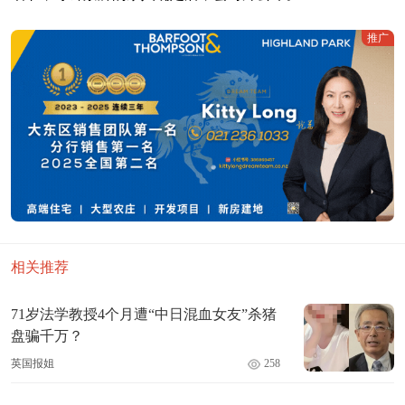
推广
相关推荐
71岁法学教授4个月遭“中日混血女友”杀猪
盘骗千万？
英国报姐
258