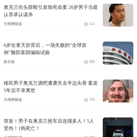
奥克兰街头群殴引发致死命案 20岁男子当庭
认罪承认谋杀
天维网报道
112
6岁女童夭折背后，一场失败的“全球首
例”脑部基因编辑试验
新京报
293
移民男子奥克兰酒吧遭袭失去半边头骨 案发
5年后不幸离世
天维网报道
733
突发！男子在奥克兰抢车后连撞多人！5人
受伤！1狗死亡！