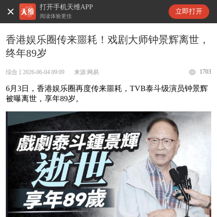
打开手机天维APP
天维新闻
立即打开
阅读体验更佳
香港娱乐圈传来噩耗！戏剧大师钟景辉离世，
终年89岁
1703
综合
2026-06-04 09:09
来源:网易
6月3日，香港娱乐圈再度传来噩耗，TVB泰斗级演员钟景辉
被曝离世，享年89岁。