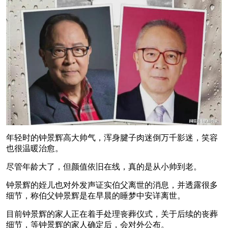
年轻时的钟景辉高大帅气，浑身腱子肉迷倒万千影迷，笑容
也很温暖治愈。
尽管年龄大了，但颜值依旧在线，真的是从小帅到老。
钟景辉的姪儿也对外发声证实伯父离世的消息，并透露很多
细节，称伯父钟景辉是在早晨的睡梦中安详离世。
目前钟景辉的家人正在着手处理丧葬仪式，关于后续的丧葬
细节，等钟景辉的家人确定后，会对外公布。