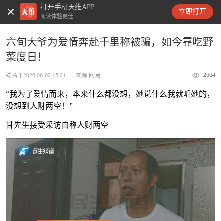
打开手机天维APP
天维新闻
立即打开
阅读体验更佳
六旬大爷为爱情奔赴千里称被骗，如今靠吃野
菜度日！
2664
综合
2026-06-02 15:21
来源:网易
“我为了爱情而来，本来什么都没想，她说什么我就听她的，
没想到人财两空！”
甘先生接受采访自称人财两空