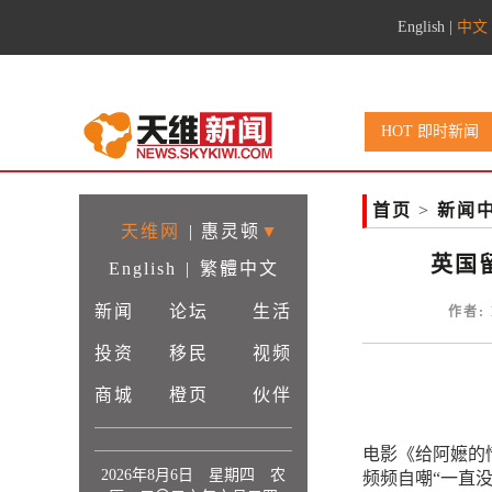
English
|
中文
HOT 即时新闻
首页
>
新闻
天维网
|
惠灵顿
▼
英国
English
|
繁體中文
新闻
论坛
生活
作者: 
投资
移民
视频
商城
橙页
伙伴
电影《给阿嬷的
2026年8月6日 星期四 农
频频自嘲“一直没