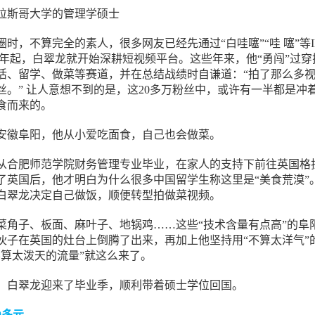
拉斯哥大学的管理学硕士
时，不算完全的素人，很多网友已经先通过“白哇噻”“哇 噻”等I
21年起，白翠龙就开始深耕短视频平台。这些年来，他“勇闯”过穿
活、留学、做菜等赛道，并在总结战绩时自谦道：“拍了那么多
丝。” 让人意想不到的是，这20多万粉丝中，或许有一半都是冲
食而来的。
安徽阜阳，他从小爱吃面食，自己也会做菜。
翠龙从合肥师范学院财务管理专业毕业，在家人的支持下前往英国格
了英国后，他才明白为什么很多中国留学生称这里是“美食荒漠”
白翠龙决定自己做饭，顺便转型拍做菜视频。
菜角子、板面、麻叶子、地锅鸡……这些“技术含量有点高”的阜
伙子在英国的灶台上倒腾了出来，再加上他坚持用“不算太洋气”
不算太泼天的流量”就这么来了。
，白翠龙迎来了毕业季，顺利带着硕士学位回国。
0多元