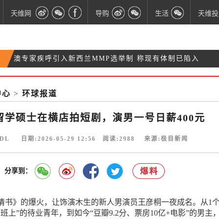
天维网
导购
生活
天维投
澳专家疾呼引入新西兰MMP选举制 称现有体制已陷入
奥克兰最大“烂尾楼”变卖：中资开发项目Seascape面
危机
与肾病苦战18年、两颗移植肾均失败 新西兰22岁女孩
向全球招商
【财算日·滚动更新】$2.75亿！新西兰加强外交和对
中心
>
环球报道
迎来重生机会
外援助计划
留学硕士在横店拍短剧，演男一号日薪400元
DL 日期:2026-05-29 12:56 阅读:
2988
来源:极目新闻
分享到：
情书》的爆火，让饰演木生的新人男演员王彦桐一夜成名。从1
班上”的待业青年，到如今“豆瓣9.2分、票房10亿+电影”的男主