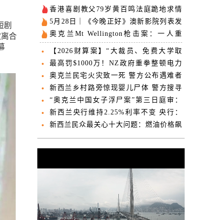
香港喜剧教父79岁黄百鸣法庭跪地求情
一生辉煌毁于念贪
5月28日｜《今晚正好》澳新影院列表发
短剧
布，即将开启预售！
奥克兰Mt Wellington枪击案：一人重
欢离合
伤，警方逮捕一名嫌疑人
幕
【2026财算案】“大裁员、免费大学取
消、投资国防！”财算案内容提前“泄
最高罚$1000万！NZ政府重拳整顿电力
露”！包括这些重磅内容...
市场 “利好每个家庭”
奥克兰民宅火灾致一死 警方公布遇难者
姓名
新西兰乡村路旁惊现婴儿尸体 警方搜寻
生母一周无果
“奥克兰中国女子浮尸案”第三日庭审：
“方舟”据点五名中国女信徒已被遣返
新西兰央行维持2.25%利率不变 央行：
加息将更快到来
新西兰民众最关心十大问题：燃油价格飙
升至第四 生活成本居首