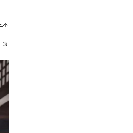
还不
，觉