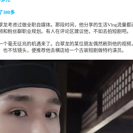
300多
翠龙考虑过做全职自媒体。那段时间，他分享的生活Vlog流量都
频和粉丝聊职业规划。有人在评论区建议他，不如去拍短剧吧。
月底，一个毫无征兆的机遇来了。白翠龙的某位朋友偶然刷到他的视频
，也不怯镜头，便推荐他去横店给一个古装短剧做特约演员。