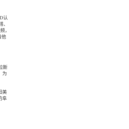
D认
搭、
视频，
着他
拉斯
。为
阳美
的阜