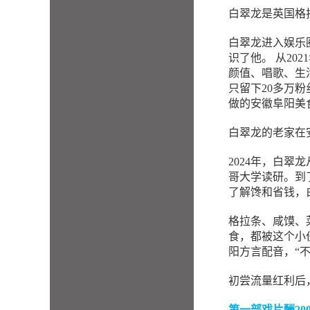
白翠龙是英国格
白翠龙进入娱乐圈
识了他。 从20
颜值、唱歌、生
只留下20多万粉
做的安徽阜阳美
白翠龙的老家在
2024年，白
哥大学读研。到
了解馋和省钱，
格拉条、咸馍、
食，都被这个小
阳方言配音，“
初尝流量红利后
第一部戏片酬20