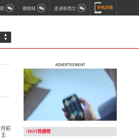
资
微财经
走进新西兰
▲
▼
ADVERTISEMENT
个月前
/HOT热搜榜
，王