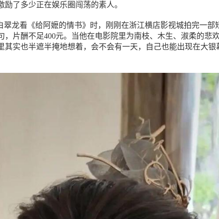
激励了多少正在娱乐圈闯荡的素人。
小伙白翠龙看《给阿嬷的情书》时，刚刚在浙江横店影视城拍完一部
0句，片酬不足400元。当他在电影院里为南枝、木生、淑柔的悲
里其实也半遮半掩地想着，会不会有一天，自己也能出现在大银