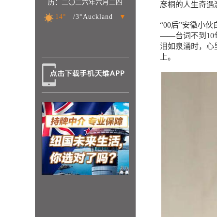
历：二〇二六年六月二四
彦桐的人生奇遇
14°
/3°Auckland
▼
“00后”安徽
——台词不到1
泪如泉涌时，心
上。