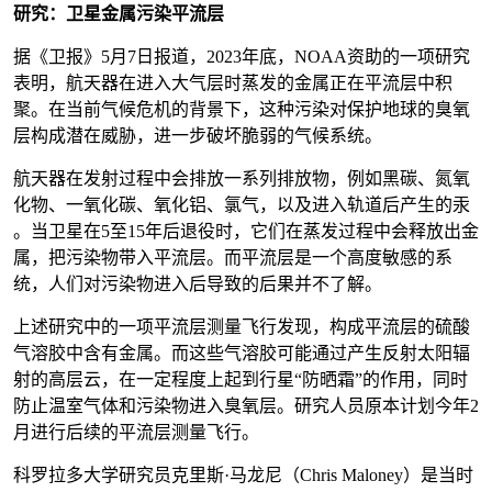
研究：卫星金属污染平流层
据《卫报》5月7日报道，2023年底，NOAA资助的一项研究
表明，航天器在进入大气层时蒸发的金属正在平流层中积
聚。在当前气候危机的背景下，这种污染对保护地球的臭氧
层构成潜在威胁，进一步破坏脆弱的气候系统。
航天器在发射过程中会排放一系列排放物，例如黑碳、氮氧
化物、一氧化碳、氧化铝、氯气，以及进入轨道后产生的汞
。当卫星在5至15年后退役时，它们在蒸发过程中会释放出金
属，把污染物带入平流层。而平流层是一个高度敏感的系
统，人们对污染物进入后导致的后果并不了解。
上述研究中的一项平流层测量飞行发现，构成平流层的硫酸
气溶胶中含有金属。而这些气溶胶可能通过产生反射太阳辐
射的高层云，在一定程度上起到行星“防晒霜”的作用，同时
防止温室气体和污染物进入臭氧层。研究人员原本计划今年2
月进行后续的平流层测量飞行。
科罗拉多大学研究员克里斯·马龙尼（Chris Maloney）是当时