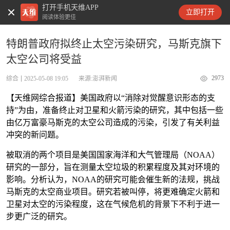
打开手机天维APP
天维新闻
立即打开
阅读体验更佳
特朗普政府拟终止太空污染研究，马斯克旗下
太空公司将受益
2973
综合
2025-05-08 19:05
来源:澎湃新闻
【天维网综合报道】美国政府以“消除对觉醒意识形态的支
持”为由，准备终止对卫星和火箭污染的研究，其中包括一些
由亿万富豪马斯克的太空公司造成的污染，引发了有关利益
冲突的新问题。
被取消的两个项目是美国国家海洋和大气管理局（NOAA）
研究的一部分，旨在测量太空垃圾的积累程度及其对环境的
影响。分析认为，NOAA的研究可能会催生新的法规，挑战
马斯克的太空商业项目。研究若被叫停，将更难确定火箭和
卫星对太空的污染程度，这在气候危机的背景下不利于进一
步更广泛的研究。