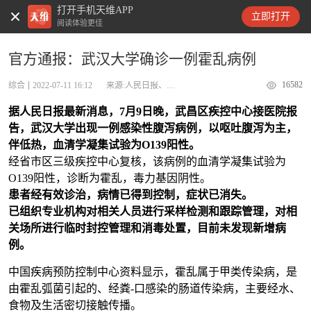
打开手机天维APP
天维新闻
立即打开
阅读体验更佳
官方通报：武汉大学确诊一例霍乱病例
16582
综合
2022-07-11 16:12
来源:人民日报、极目新闻
据人民日报最新消息，7月9日晚，武昌区疾控中心接医院报
告，武汉大学出现一例感染性腹泻病例，以呕吐腹泻为主，
伴低热，血清学凝集试验为O139阳性。
经省市区三级疾控中心复核，该病例的血清学凝集试验为
O139阳性，诊断为霍乱，毒力基因阴性。
患者经有效诊治，病情已得到控制，症状已消失。
已组织专业机构对相关人员进行采样检测和跟踪管理，对相
关场所进行临时封控管理和消毒处置，目前未发现新增病
例。
中国疾病预防控制中心资料显示，霍乱属于甲类传染病，是
由霍乱弧菌引起的、经粪-口感染的肠道传染病，主要经水、
食物及生活密切接触传播。