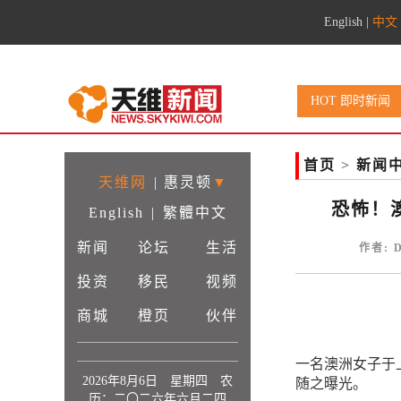
English
|
中文
HOT 即时新闻
首页
>
新闻
天维网
|
惠灵顿
▼
恐怖！
English
|
繁體中文
新闻
论坛
生活
作者: 
投资
移民
视频
商城
橙页
伙伴
一名澳洲女子于
2026年8月6日 星期四 农
随之曝光。
历：二〇二六年六月二四