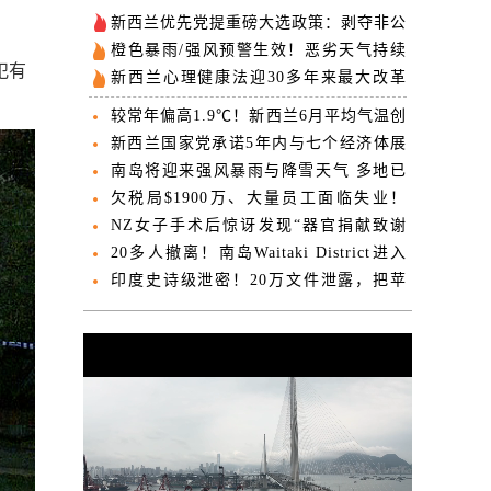
新西兰优先党提重磅大选政策：剥夺非公
民大选投票权
橙色暴雨/强风预警生效！恶劣天气持续
犯有
多天！NZ将迎今年最大降雪！
新西兰心理健康法迎30多年来最大改革
国会通过历史性法案
较常年偏高1.9℃！新西兰6月平均气温创
百年来最高
新西兰国家党承诺5年内与七个经济体展
开贸易谈判
南岛将迎来强风暴雨与降雪天气 多地已
发布红色及橙色预警
欠税局$1900万、大量员工面临失业！
NZ苹果种植巨头被清算接管
NZ女子手术后惊讶发现“器官捐献致谢
卡”，得知真相愤怒投诉
20多人撤离！南岛Waitaki District进入
紧急状态
印度史诗级泄密！20万文件泄露，把苹
果扒得一丝不挂