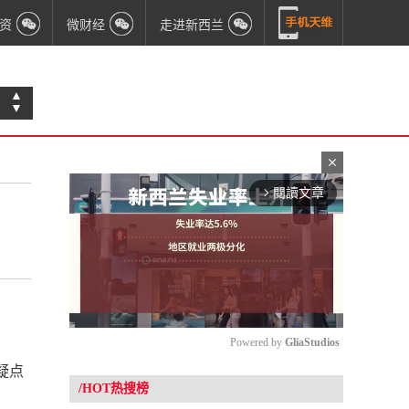
资
微财经
走进新西兰
▲
▼
close
閱讀文章
arrow_forward_ios
Powered by 
GliaStudios
疑点
/HOT热搜榜
Mute