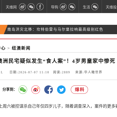
天维网
导购
生活
天维投
南岛洪灾北移：坎特伯雷与马尔堡拉响最高级别红色
突发！新西兰南岛发生致命车祸：汽车坠河致一人当
暴雨预警
中国麻辣烫连锁在皇后镇首店开业爆火 老板正紧急招
场身亡
中心
>
纽澳新闻
新西兰38年悬案迎来“惊天逆转”：两男子谋杀定罪被
人
撤销
澳洲民宅疑似发生“食人案”！4岁男童家中惨死
DL 日期:2026-07-07 11:10 阅读:
2889
来源:华人瞰世界
分享到：
上周六被控谋杀自己年仅四岁儿子，随着调查深入，案件的更多