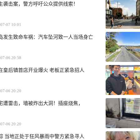
生袭击案，警方呼吁公众提供线索！
07-07 10:01
岛发生致命车祸：汽车坠河致一人当场身亡
07-06 20:58
在皇后镇首店开业爆火 老板正紧急招人
07-06 20:20
宅遭雷击，墙被炸出大洞！插座烧焦，
07-06 20:20
失踪 当地正处于狂风暴雨中警方紧急寻人