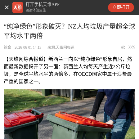
打开手机天维APP
天维新闻
立即打开
阅读体验更佳
“纯净绿色”形象破灭？NZ人均垃圾产量超全球
平均水平两倍
3859
综合
2026-06-01 14:13
来源:天维网报道
【天维网综合报道】新西兰一向以“纯净绿色”形象自居，然
而最新数据揭开了另一面：新西兰人均每天产生近2公斤垃
圾，是全球平均水平的两倍多，在OECD国家中属于浪费最
严重的国家之一。