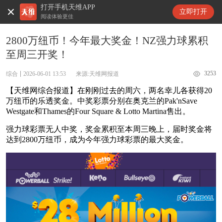
打开手机天维APP
天维新闻
立即打开
阅读体验更佳
2800万纽币！今年最大奖金！NZ强力球累积
至周三开奖！
3253
综合
2026-06-01 13:53
来源:天维网报道
【天维网综合报道】在刚刚过去的周六，两名幸儿各获得20
万纽币的乐透奖金。中奖彩票分别在奥克兰的Pak'nSave
Westgate和Thames的Four Square & Lotto Martina售出。
强力球彩票无人中奖，奖金累积至本周三晚上，届时奖金将
达到2800万纽币，成为今年强力球彩票的最大奖金。