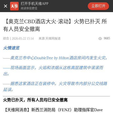
打开手机天维APP
天维新闻
立即打开
阅读体验更佳
【奥克兰CBD酒店大火·滚动】火势已扑灭 所
有人员安全撤离
9685
综合
2026-05-22 15:14
来源:天维网报道
火情速览
——奥克兰市中心DoubleTree by Hilton酒店房间内发生火灾。
——
现场画面显示，火焰和浓烟从这栋高层建筑中滚滚而
出。
——
据悉这家酒店正在装修中。火灾导致市内部分公交线路
延误。
火势已扑灭，所有人员均已安全撤离
【天维网消息】新西兰消防局（FENZ）助理指挥官Dave