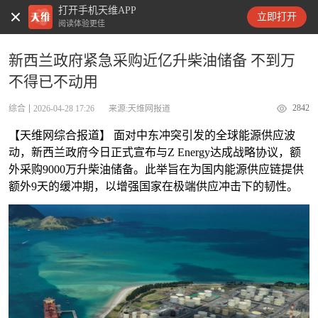
打开手机天维APP
天维新闻
立即打开
阅读体验更佳
新西兰政府紧急采购近亿升柴油储备 不到万
不得已不动用
2842
综合
2026-04-28 17:26
来源:天维网报道
【天维网综合报道】 面对中东冲突引发的全球能源供应波
动，新西兰政府今日正式宣布与Z Energy达成战略协议，额
外采购9000万升柴油储备。此举旨在为国内能源供应链提供
额外9天的缓冲期，以增强国家在极端供应冲击下的韧性。