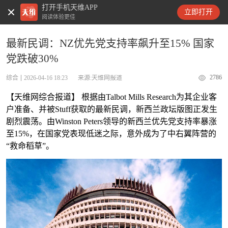
打开手机天维APP
天维新闻
立即打开
阅读体验更佳
最新民调：NZ优先党支持率飙升至15% 国家
党跌破30%
2786
综合
2026-04-16 18:23
来源:天维网报道
【天维网综合报道】 根据由Talbot Mills Research为其企业客
户准备、并被Stuff获取的最新民调，新西兰政坛版图正发生
剧烈震荡。由Winston Peters领导的新西兰优先党支持率暴涨
至15%，在国家党表现低迷之际，意外成为了中右翼阵营的
“救命稻草”。