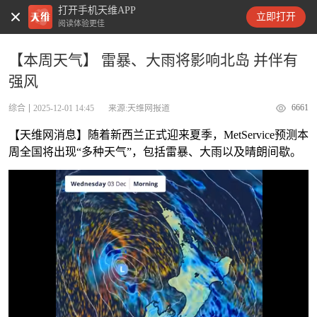
打开手机天维APP
天维新闻
立即打开
阅读体验更佳
【本周天气】 雷暴、大雨将影响北岛 并伴有
强风
6661
综合
2025-12-01 14:45
来源:天维网报道
【天维网消息】随着新西兰正式迎来夏季，MetService预测本
周全国将出现“多种天气”，包括雷暴、大雨以及晴朗间歇。