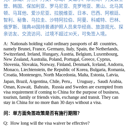
登、韩国、保加利亚、罗马尼亚、克罗地亚、黑山、北马其
顿、马耳他、爱沙尼亚、拉脱维亚、日本、巴西、阿根廷、
智利、秘鲁、乌拉圭、沙特阿拉伯、阿曼、科威特、巴林、
俄罗斯、瑞典48国持普通护照人员来华经商、旅游观光、探
亲访友、交流访问、过境不超过30天，可免签入境。
A: Nationals holding valid ordinary passports of 48 countries,
namely Brunei, France, Germany, Italy, Spain, the Netherlands,
Switzerland, Ireland, Hungary, Austria, Belgium, Luxembourg,
New Zealand, Australia, Poland, Portugal, Greece, Cyprus,
Slovenia, Slovakia, Norway, Finland, Denmark, Iceland, Andorra,
Monaco, Liechtenstein, the Republic of Korea, Bulgaria, Romania,
Croatia, Montenegro, North Macedonia, Malta, Estonia, Latvia,
Japan, Brazil, Argentina, Chile, Peru， Uruguay，Saudi Arabia,
Oman, Kuwait, Bahrain, Russia and Sweden are exempted from
visa requirement if coming to China for the purpose of business,
tourism, family or friends visits, exchange and transit. They can
stay in China for no more than 30 days without a visa.
问：单方面免签政策是否有施行期限？
Q: How long will the visa waiver be effective?