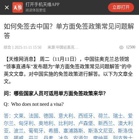
打开手机天维APP
天维新闻
立即打开
阅读体验更佳
如何免签去中国？单方面免签政策常见问题解
答
12500
综合
2025-11-11 15:50
来源:中国驻奥克兰总领馆
【天维网消息】 周二（11月11日），中国驻奥克兰总领馆
“领事直通车”发布题为“单方面免签政策常见问题解答”的中
英文文章，对中国实施的免签政策进行解答。以下为文章全
文。
问：哪些国家人员可适用单方面免签政策来华？
Q: Who does not need a visa?
答：文莱、法国、德国、意大利、西班牙、荷兰、瑞士、爱
尔兰、匈牙利、奥地利、比利时、卢森堡、新西兰、澳大利
亚、波兰、葡萄牙、希腊、塞浦路斯、斯洛文尼亚、斯洛伐
克、挪威、芬兰、丹麦、冰岛、安道尔、摩纳哥、列支敦士