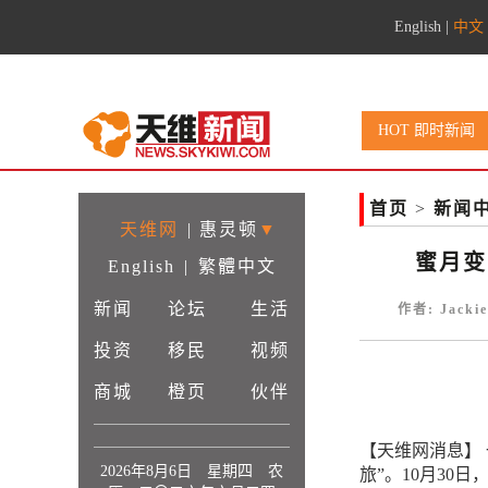
English
|
中文
HOT 即时新闻
首页
>
新闻
天维网
|
惠灵顿
▼
蜜月变
English
|
繁體中文
新闻
论坛
生活
作者: Jacki
投资
移民
视频
商城
橙页
伙伴
【天维网消息】
2026年8月6日 星期四 农
旅”。10月30