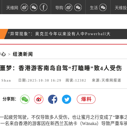
天维网
导购
生活
天维投
“异常现象”：奥克兰今年以来没有人中Powerball大
蜜月变噩梦：香港游客南岛自驾“打瞌睡”致4人受伤
奖
最新统计：新西兰自杀人数略升 毛利族裔最高、亚裔
中心
>
纽澳新闻
研究称新西兰每四支香烟中有一支为非法来源 很容易
最低
买到
噩梦：香港游客南岛自驾“打瞌睡”致4人受伤
e Shan 日期:2025-10-30 16:29 阅读:
12382
来源:天维网报道
分享到：
 一起疲劳驾驶，不仅导致多人受伤，也让蜜月之行变成了“肇事
日，一名来自香港的游客因在新西兰瓦纳卡（Wānaka）导致严重车