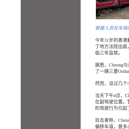
救援人员在车祸
今年31岁的香港籍
丁地方法院出庭
临三年监禁。
据悉，Cheun
了一辆三菱Outl
然而，没过几个
当天下午4点，Ch
在副驾驶位置。
的驾驶行为引起
目击者称，Che
偏移车道，曾多