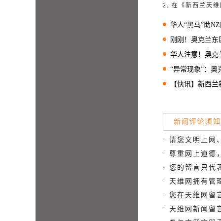
2. 在《新西兰
华人“黑马”助NZ国
刚刚！奥克兰东区突发严
华人注意！奥克兰市
“异常现象”：奥克兰今
【快讯】新西兰新增两例
新闻评论须知
· 请您文明上网
· 尊重网上道
· 您的留言只
· 天维网拥有
· 您在天维网
· 天维网新闻