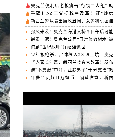
。
奥克兰便利店老板痛击“行窃二人组” 劫
匪空手而归、脱裤发泄
重磅！NZ工党提税务改革！征“炒房
税”，推全民“医疗卡”！
新西兰警队曝出廉政丑闻：女警将机密泄
露给帮派男友
强风来袭！奥克兰海港大桥今日午后可能
关闭
最贵一锯！奥克兰公司“日常修剪树木”被
罚近3万纽币
港剧“金牌绿叶”许绍雄逝世
少年被枪杀、尸体埋入3米深土坑…奥克
兰帮派谋杀案开庭
华人家长注意：新西兰教育大改革！发布
修订版课程草案
遇“不靠谱”中介，亚裔男子“十分靠谱”的
移民申请被生生拒签
年薪全员超11万纽币！隔壁官宣，新西
兰跟不跟？