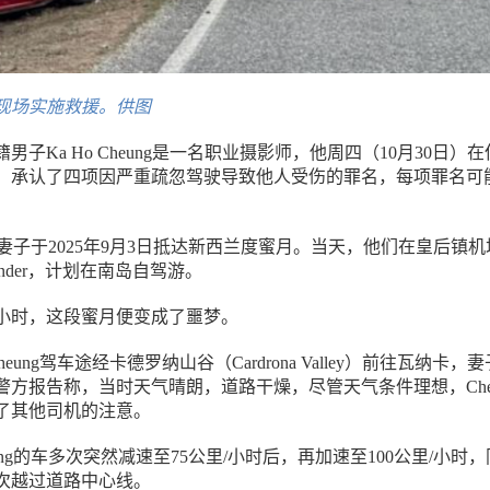
现场实施救援。供图
男子Ka Ho Cheung是一名职业摄影师，他周四（10月30日）
，承认了四项因严重疏忽驾驶导致他人受伤的罪名，每项罪名可
g与妻子于2025年9月3日抵达新西兰度蜜月。当天，他们在皇后镇
ander，计划在南岛自驾游。
小时，这段蜜月便变成了噩梦。
eung驾车途经卡德罗纳山谷（Cardrona Valley）前往瓦纳卡，
警方报告称，当时天气晴朗，道路干燥，尽管天气条件理想，Cheu
了其他司机的注意。
ung的车多次突然减速至75公里/小时后，再加速至100公里/小时
次越过道路中心线。