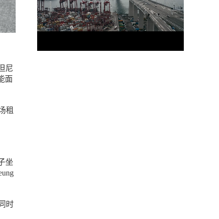
在但尼
能面
机场租
妻子坐
ng
，同时