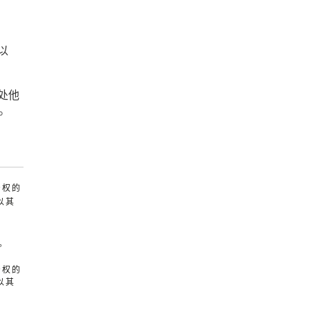
以
处他
偿。
产权的
以其
。
产权的
以其