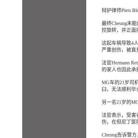
辩护律师Piers 
最终Cheun
控旋转，并正面
这起车祸导致4
严重创伤，被直
法官Hermann
的家人也因此承
MG车的21岁
臼，无法顺利毕
另一名21岁的
法官表示，受害者
伤，在但尼丁医
Cheung告诉