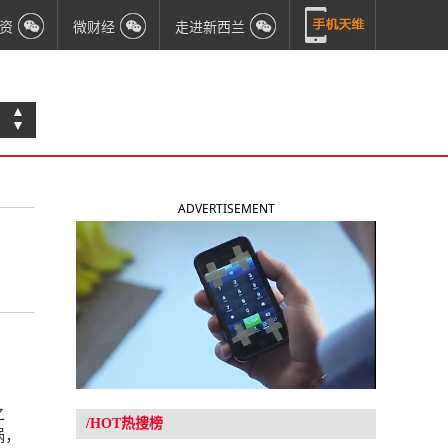
资
微财经
走进新西兰
▲
▼
ADVERTISEMENT
之
/HOT热搜榜
祸，