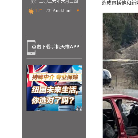
历：二〇二六年六月二四
造成包括他和新
12°
/3°Auckland
▼