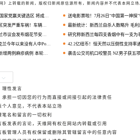
天维网》上转载的新闻，版权归新闻原信源所有，新闻内容并不代表本网立场
家党赢关键选区 将成国会议员
送电影票啦！7月26日“中国第一神探”归来，超大屏幕IMAX实力诠释狄仁杰风
重车祸！车辆侧翻，电线杆倒塌！
最新统计：新西兰自杀人数略升 毛利族裔最高、亚裔
议会发布烟花节安全燃放指南
研究称新西兰每四支香烟中有一支为非法来源 很容易买
年以来没有人中Powerball大奖
42.2亿纽币！恒天然以压倒性支持率通过业务出售
麻疹病例 本轮病例数增至13例
袭击公交司机口咬警员 NZ男子获五
、理性发言
德，承担一切因您的行为而直接或间接引起的法律责任
代表个人意见，不代表本站立场
管理笔名和留言的一切权利
留言板发表的言论，天维网有权在网站内转载或引用
留言板管理人员有权保留或删除其管辖留言中的任意内容