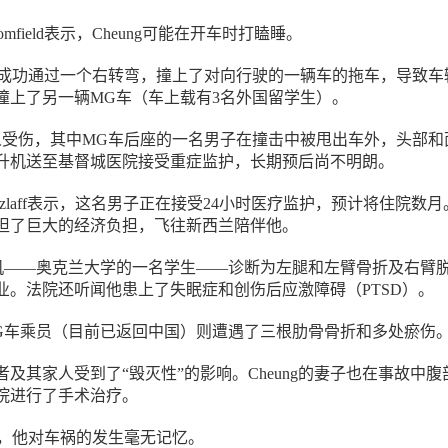
Blomfield表示，Cheung可能在开车时打瞌睡。
g未能成功通过一个右转弯，撞上了对向行驶的一辆车的拖车，导致车
撞上了另一辆MG车（车上载有3名外国留学生）。
人受伤，其中MG车后座的一名男子在撞击中被甩出车外，头部和
升机送至基督城医院接受重症监护，长期预后尚不明朗。
 Retzlaff表示，这名男子正在接受24小时医疗监护，预计将住院数
担了巨大的经济负担，飞往新西兰陪伴他。
司机——奥克兰大学的一名学生——诊断为左腿和左臂骨折及右臂
业。法院还听闻他患上了失眠症和创伤后应激障碍（PTSD）。
MG车乘员（目前已返回中国）则遭遇了三根肋骨骨折和多处瘀伤
及其家人受到了“毁灭性”的影响。Cheung的妻子也在事故中腹
院进行了手术治疗。
警方，他对车祸的发生毫无记忆。