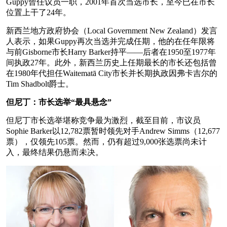
Guppy曾任议员一职，2001年首次当选市长，至今已在市长
位置上干了24年。
新西兰地方政府协会（Local Government New Zealand）发言
人表示，如果Guppy再次当选并完成任期，他的在任年限将
与前Gisborne市长Harry Barker持平——后者在1950至1977年
间执政27年。此外，新西兰历史上任期最长的市长还包括曾
在1980年代担任Waitematā City市长并长期执政因弗卡吉尔的
Tim Shadbolt爵士。
但尼丁：市长选举“最具悬念”
但尼丁市长选举堪称竞争最为激烈，截至目前，市议员
Sophie Barker以12,782票暂时领先对手Andrew Simms（12,677
票），仅领先105票。然而，仍有超过9,000张选票尚未计
入，最终结果仍悬而未决。