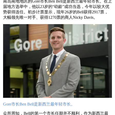
南岛南地地区的Gore市长Ben Bell是新西兰最年轻市长。在上
届地方选举中，他以23岁的“幼龄”成功当选，今年以较大优
势获得连任。初步计票显示，现年26岁的Bell获得2917票，
大幅领先唯一对手、获得1270票的商人Nicky Davis。
Gore市长Ben Bell是新西兰最年轻市长。
众所周知，Bell的第一个市长任期并不顺利，作为新西兰最