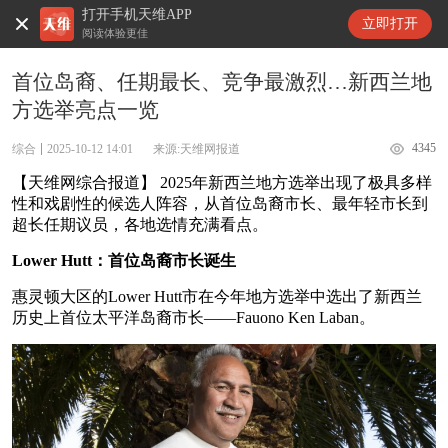
打开手机天维APP
天维新闻
立即打开
阅读体验更佳
首位岛裔、任期最长、竞争最激烈…新西兰地
方选举亮点一览
4345
综合
2025-10-12 14:01
来源:天维网报道
【天维网综合报道】 2025年新西兰地方选举出现了极具多样
性和戏剧性的候选人阵容，从首位岛裔市长、最年轻市长到
超长任期议员，各地选情充满看点。
Lower Hutt：首位岛裔市长诞生
惠灵顿大区的Lower Hutt市在今年地方选举中选出了新西兰
历史上首位太平洋岛裔市长——Fauono Ken Laban。