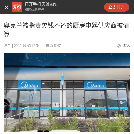
打开手机天维APP
天维新闻
立即打开
阅读体验更佳
奥克兰被指责欠钱不还的厨房电器供应商被清
算
3760
综合
2025-10-03 12:54
来源:RNZ