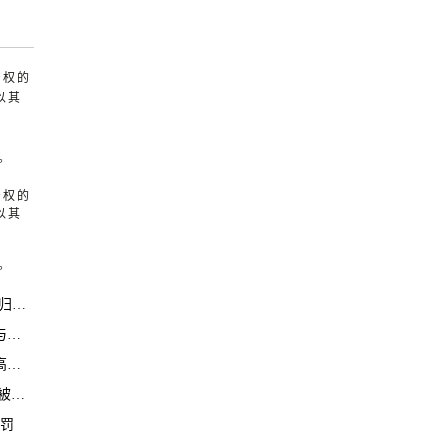
产权的
以其
。
产权的
以其
。
采！
符
长
澳”
被罚