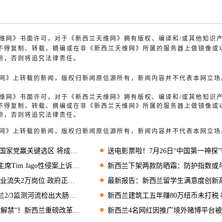
兰天维网》书面许可，对于《新西兰天维网》拥有版权、编译和/或其他知识
不得复制、转载、摘编或在非《新西兰天维网》所属的服务器上做镜像或
用，否则将追究法律责任。
天维网》上转载的新闻，版权归新闻原信源所有，新闻内容并不代表本网立场
兰天维网》书面许可，对于《新西兰天维网》拥有版权、编译和/或其他知识
不得复制、转载、摘编或在非《新西兰天维网》所属的服务器上做镜像或
用，否则将追究法律责任。
天维网》上转载的新闻，版权归新闻原信源所有，新闻内容并不代表本网立场
家党赢关键选区 将成国会议员
送电影票啦！7月26日“中国第一神探”归来，超大屏幕IMAX实力诠释狄仁杰风
Tim Jago性侵案上诉失败
新西兰下架两款防晒霜：防护指数或与标签不
2万岗位 政府正将经济推向衰退
最新报告：新西兰留学生满意度创新高，入学人数持续增
2/3监测河流检出大肠杆菌
新西兰建筑工五年赚80万纽币未打税 被查后光速“润
禁”！新西兰重磅改革地震易损建筑制度
新西兰4名网红因推广境外赌博平台