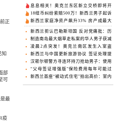
息息相关！奥克兰东区新立交桥即将开
通，交通迎来大变局！
18纽币纠纷索赔500万！新西兰男子起诉
银行两度败诉
新西兰家庭净资产飙升33% 房产成最大
目前正
财富引擎
新西兰拒认巴勒斯坦国 反对党痛批：历
史性错误决策
制造南岛最大烟草走私案的华人男子获减
刑 曾夜盗海关仓库
凌晨2点突发！奥克兰南区发生入室盗
已知
窃，2人当场被抓！
新西兰与中国更新旅游协议 签证处理提
速至5天
汉密尔顿警方寻连环持刀抢劫男子：使用
电动滑板车出没
“父母签证增强版”保险费用每年可能过
面部
万，移民表示负担不起
新西兰首座“被动式住宅”拍出高价：室内
至可
全年舒适恒温
）是最
R疫