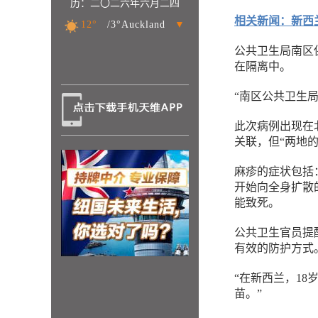
历：二〇二六年六月二四
相关新闻：新西
12°
/3°Auckland
▼
公共卫生局南区保
在隔离中。
“南区公共卫生
此次病例出现在
关联，但“两地
麻疹的症状包括
开始向全身扩散
能致死。
公共卫生官员提
有效的防护方式
“在新西兰，1
苗。”