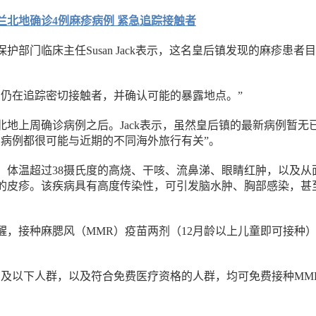
兰北地确诊4例麻疹病例 紧急追踪接触者
护部门临床主任Susan Jack表示，这名皇后镇发现的麻疹患者
局仍在追踪密切接触者，并确认可能的暴露地点。”
北地上周确诊病例之后。Jack表示，虽然皇后镇的最新病例暂无
的病例都很可能与近期的不同海外旅行有关”。
：体温超过38摄氏度的高烧、干咳、流鼻涕、眼睛红肿，以及从
的皮疹。该疾病具有高度传染性，可引发脑水肿、胸部感染，甚
醒，接种麻腮风（MMR）疫苗两剂（12月龄以上儿童即可接种
。
8岁及以下人群，以及符合免费医疗资格的人群，均可免费接种MM