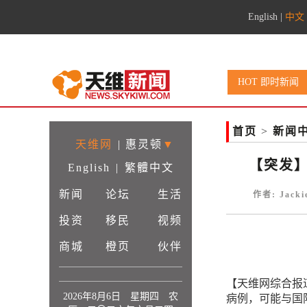
English
|
中文
HOT 即时新闻
首页
>
新闻
天维网
|
惠灵顿
▼
【突发
English
|
繁體中文
新闻
论坛
生活
作者: Jack
投资
移民
视频
商城
橙页
伙伴
【天维网综合报
2026年8月6日 星期四 农
病例，可能与国