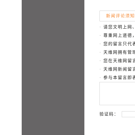
新闻评论须知
· 请您文明上网
· 尊重网上道
· 您的留言只
· 天维网拥有
· 您在天维网
· 天维网新闻
· 参与本留言
验证码：