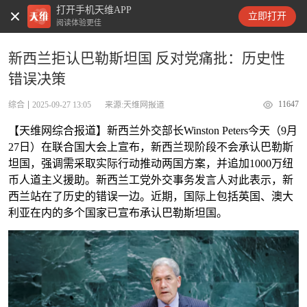
打开手机天维APP
天维新闻
立即打开
阅读体验更佳
新西兰拒认巴勒斯坦国 反对党痛批：历史性
错误决策
11647
综合
2025-09-27 13:05
来源:天维网报道
【天维网综合报道】新西兰外交部长Winston Peters今天（9月
27日）在联合国大会上宣布，新西兰现阶段不会承认巴勒斯
坦国，强调需采取实际行动推动两国方案，并追加1000万纽
币人道主义援助。新西兰工党外交事务发言人对此表示，新
西兰站在了历史的错误一边。近期，国际上包括英国、澳大
利亚在内的多个国家已宣布承认巴勒斯坦国。