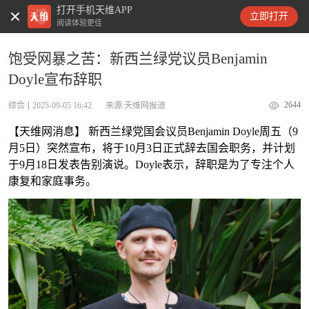
打开手机天维APP
天维新闻
立即打开
阅读体验更佳
饱受网暴之苦：新西兰绿党议员Benjamin
Doyle宣布辞职
2644
综合
2025-09-05 16:42
来源:天维网报道
【天维网消息】 新西兰绿党国会议员Benjamin Doyle周五（9
月5日）突然宣布，将于10月3日正式辞去国会职务，并计划
于9月18日发表告别演说。Doyle表示，辞职是为了专注个人
康复和家庭事务。