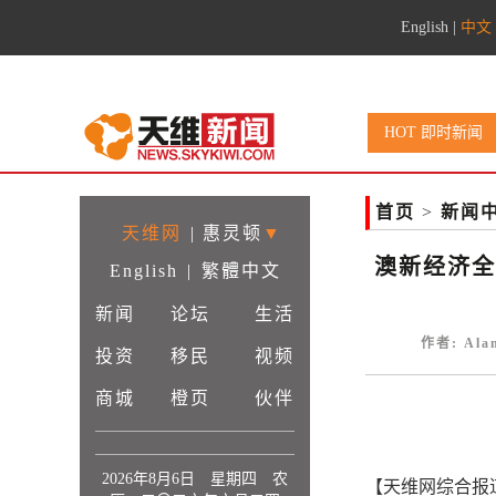
English
|
中文
HOT 即时新闻
首页
>
新闻
天维网
|
惠灵顿
▼
澳新经济全
English
|
繁體中文
新闻
论坛
生活
作者: Ala
投资
移民
视频
商城
橙页
伙伴
2026年8月6日 星期四 农
【天维网综合报道