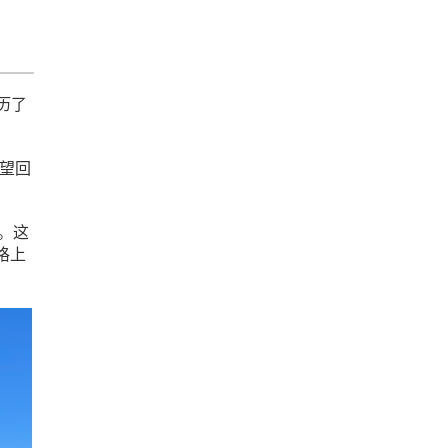
历了
有望回
%。这
格上