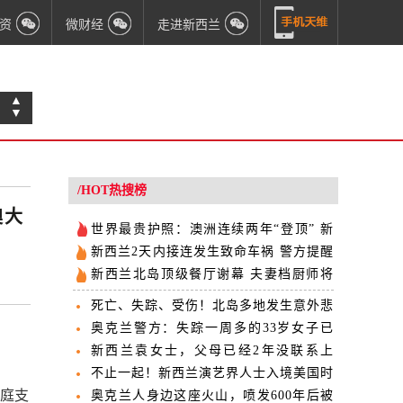
资
微财经
走进新西兰
▲
▼
/HOT热搜榜
澳大
世界最贵护照：澳洲连续两年“登顶” 新
西兰排第四
新西兰2天内接连发生致命车祸 警方提醒
驾驶者注意安全
新西兰北岛顶级餐厅谢幕 夫妻档厨师将
回乡开“小而美”餐馆
死亡、失踪、受伤！北岛多地发生意外悲
剧 避免这些险情
奥克兰警方：失踪一周多的33岁女子已
被安全找到
新西兰袁女士，父母已经2年没联系上
你，急切听到你的声音
不止一起！新西兰演艺界人士入境美国时
家庭支
被原地遣返
奥克兰人身边这座火山，喷发600年后被