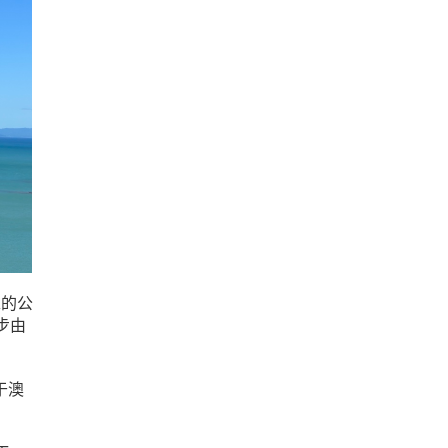
求的公
步由
于澳