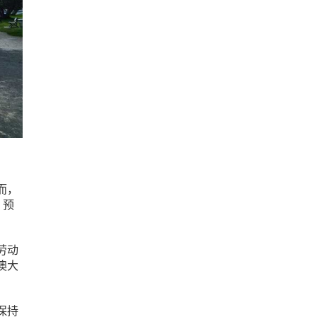
而，
，预
劳动
澳大
保持