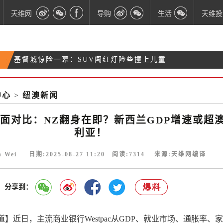
天维网
导购
生活
天维投
基督城惊险一幕：SUV闯红灯险些撞上儿童
“很可怕！”基督城搭讪女生男子竟是新西兰头号性侵
北岛男子的第五次酒驾，致4岁儿子死亡
犯
中心
>
纽澳新闻
新西兰袁女士，父母已经2年没联系上你，急切听到你
的声音
面对比：NZ翻身在即？新西兰GDP增速或超
利亚！
n Wei 日期:2025-08-27 11:20 阅读:
7314
来源:天维网编译
分享到：
】近日，主流商业银行Westpac从GDP、就业市场、通胀率、