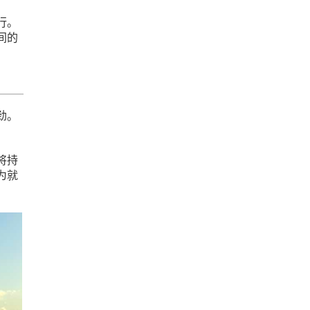
行。
间的
劲。
将持
为就