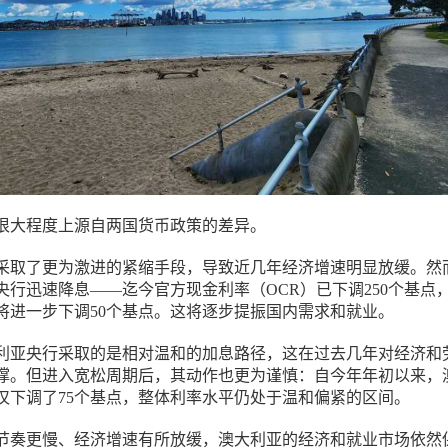
很大程度上源自两国货币政策的差异。
采取了更为激进的紧缩手段，导致近几年经济增速明显放缓。然
央行迅速降息——迄今官方现金利率（OCR）已下调250个基点
将进一步下调50个基点。这将逐步提振国内需求和就业。
利亚央行采取的是相对温和的加息路径，这在过去几年对经济和
撑。但进入宽松周期后，其动作也更为谨慎：自今年年初以来，
仅下调了75个基点，整体利率水平仍处于温和偏紧的区间。
节奏更慢、经济增速有所放缓，澳大利亚的经济和就业市场依然