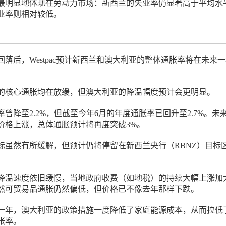
最明显地体现在劳动力市场：新西兰的失业率仍显著高于平均水
业率则相对较低。
落后，Westpac预计新西兰和澳大利亚的整体通胀率将在未来
的核心通胀均在放缓，但澳大利亚的降温幅度预计会更明显。
曾降至2.2%，但截至今年6月的年度通胀率已回升至2.7%。未
价格上涨，总体通胀预计将再度突破3%。
标虽然有所缓解，但预计仍将停留在新西兰央行（RBNZ）目标
降温速度依旧缓慢，当地政府收费（如地税）的持续大幅上涨加
然可贸易品通胀仍然偏低，但价格已不像去年那样下跌。
一年，澳大利亚的政策措施一度降低了家庭能源成本，从而拉低
胀率。