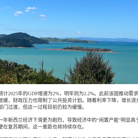
计2025年的GDP增速为2%，明年则为2.2%。此前该国推动需
放缓，财政压力也限制了公共投资计划。随着利率下降，增长逐
部门过渡，但这一过程目前仍较为缓慢。
一年新西兰经济下滑更为剧烈，导致经济中的“闲置产能”明显高
便在复苏期间，这一差距也将持续存在。