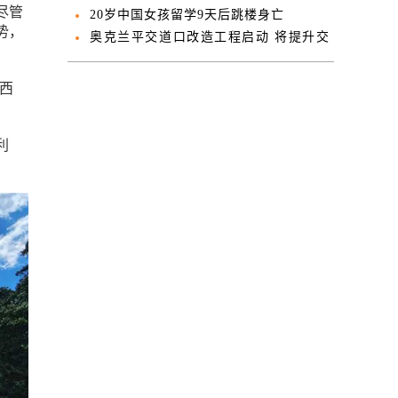
尽管
发现下部依然温热
20岁中国女孩留学9天后跳楼身亡
势，
奥克兰平交道口改造工程启动 将提升交
通效率与安全
新西
利