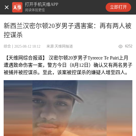
打开手机天维APP
天维新闻
立即打开
阅读体验更佳
新西兰汉密尔顿20岁男子遇害案：再有两人被
控谋杀
6252
综合
2025-08-12 18:12
来源:天维网报道
【天维网综合报道】 汉密尔顿20岁男子Tyreece Te Pairi上月
遭遇致命伤害一案，警方今日（8月12日）确认又有两名男子
被捕并被控谋杀。至此，该案被控谋杀的嫌疑人增至四人。