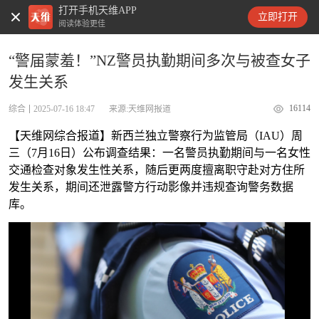
打开手机天维APP
天维新闻
立即打开
阅读体验更佳
“警届蒙羞！”NZ警员执勤期间多次与被查女子
发生关系
16114
综合
2025-07-16 18:47
来源:天维网报道
【天维网综合报道】新西兰独立警察行为监管局（IAU）周
三（7月16日）公布调查结果：一名警员执勤期间与一名女性
交通检查对象发生性关系，随后更两度擅离职守赴对方住所
发生关系，期间还泄露警方行动影像并违规查询警务数据
库。