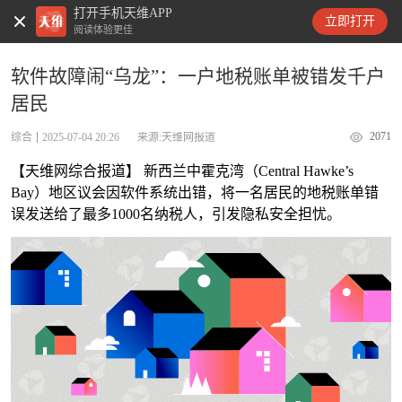
打开手机天维APP
天维新闻
立即打开
阅读体验更佳
软件故障闹“乌龙”：一户地税账单被错发千户
居民
2071
综合
2025-07-04 20:26
来源:天维网报道
【天维网综合报道】 新西兰中霍克湾（Central Hawke’s
Bay）地区议会因软件系统出错，将一名居民的地税账单错
误发送给了最多1000名纳税人，引发隐私安全担忧。