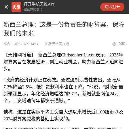
打开手机天维APP
天维新闻
立即打开
阅读体验更佳
新西兰总理：这是一份负责任的财算案，保障
我们的未来
2082
综合
2025-05-22 14:14
来源:天维网报道
【天维网报道】 新西兰总理Christopher Luxon表示，2025年
财算案旨在发展经济，创造就业机会，助力新西兰人迈向进
步。
“政府的经济计划正在奏效。通过遏制浪费性支出，通胀从
7.3%降至2.5%，抵押贷款利率也在下降。”他说，“财政部最
新预测显示，年化经济增幅达到2.7%，新增就业岗位24万
个，工资增速每年都快于通胀。”
他称，这是在实际平均工资自大选以来增长近1100纽币以及
2024财算案减税的基础上实现的。