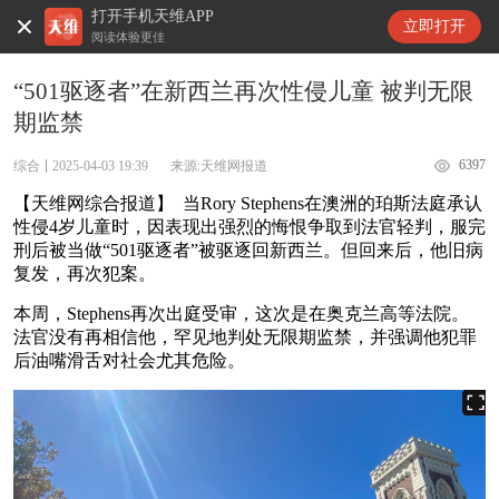
打开手机天维APP
天维新闻
立即打开
阅读体验更佳
“501驱逐者”在新西兰再次性侵儿童 被判无限
期监禁
6397
综合
2025-04-03 19:39
来源:天维网报道
【天维网综合报道】 当Rory Stephens在澳洲的珀斯法庭承认
性侵4岁儿童时，因表现出强烈的悔恨争取到法官轻判，服完
刑后被当做“501驱逐者”被驱逐回新西兰。但回来后，他旧病
复发，再次犯案。
本周，Stephens再次出庭受审，这次是在奥克兰高等法院。
法官没有再相信他，罕见地判处无限期监禁，并强调他犯罪
后油嘴滑舌对社会尤其危险。