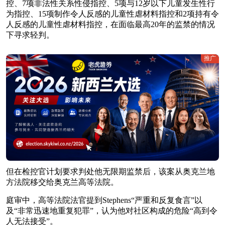
控、7项非法性关系性侵指控、5项与12岁以下儿童发生性行
为指控、15项制作令人反感的儿童性虐材料指控和2项持有令
人反感的儿童性虐材料指控，在面临最高20年的监禁的情况
下寻求轻判。
推广
但在检控官计划要求判处他无限期监禁后，该案从奥克兰地
方法院移交给奥克兰高等法院。
庭审中，高等法院法官提到Stephens“严重和反复食言”以
及“非常迅速地重复犯罪”，认为他对社区构成的危险“高到令
人无法接受”。