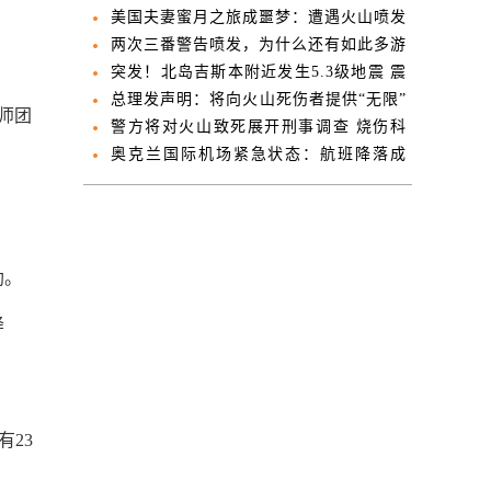
么？
美国夫妻蜜月之旅成噩梦：遭遇火山喷发
全身大面积烧伤
两次三番警告喷发，为什么还有如此多游
客上岛？
突发！北岛吉斯本附近发生5.3级地震 震
感强烈
总理发声明：将向火山死伤者提供“无限”
师团
帮助
警方将对火山致死展开刑事调查 烧伤科
满负荷运转
奥克兰国际机场紧急状态：航班降落成
功，乘客安全撤离
助。
降
陆。
有23