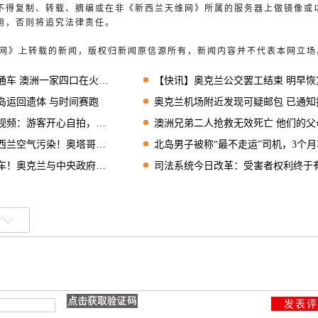
不得复制、转载、摘编或在非《新西兰天维网》所属的服务器上做镜像或
用，否则将追究法律责任。
天维网》上转载的新闻，版权归新闻原信源所有，新闻内容并不代表本网立场
澳洲一家四口在火山喷发后两亡两失联
【快讯】奥克兰公交罢工结束 明早恢复运
岛运回遗体 与时间赛跑
奥克兰机场附近发现可疑邮包 已通知拆弹部
：游客开心自拍，上船后喷发
澳洲兄弟二人抢救无效死亡 他们的父母仍然失
空气污染！奥塔哥首当其冲
北岛男子被称“最不走运”司机，3个月车被盗
奥克兰与中央政府敲定新计划
司法系统今日改革：受害者权利终于有了保障