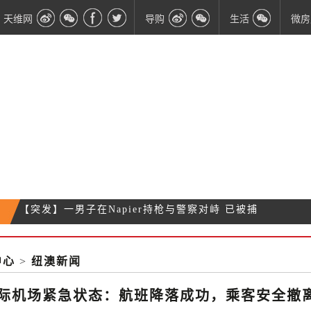
天维网
导购
生活
微房
【快讯】奥克兰公交罢工结束 明早恢复运营
奥克兰机场附近发现可疑邮包 已通知拆弹部队
奥克兰国际机场紧急状态：航班降落成功，乘客安全
中心
>
纽澳新闻
【突发】一男子在Napier持枪与警察对峙 已被捕
撤离
际机场紧急状态：航班降落成功，乘客安全撤