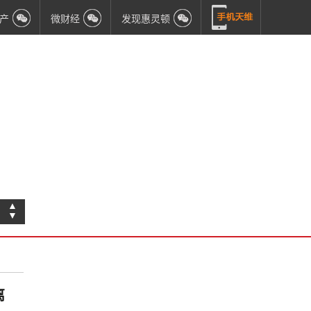
产
微财经
发现惠灵顿
▲
▼
离