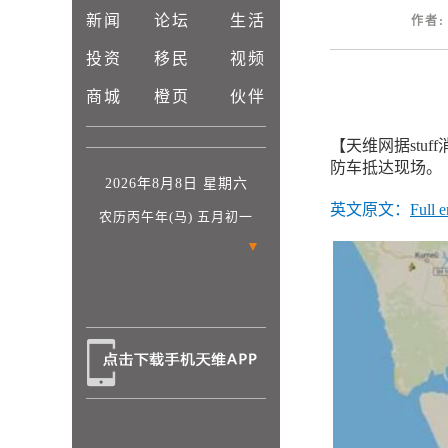
新闻
论坛
生活
作者: 
投资
移民
视频
商城
橙页
伙伴
【天维网据stu
防车抵达现场。
2026年8月8日 星期六
英文原文：
Full 
农历丙午年(马) 五月初一
▼