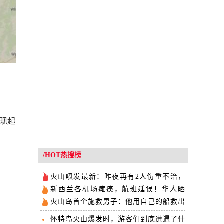
出现起
/HOT热搜榜
火山喷发最新：昨夜再有2人伤重不治，
死亡人数增至8人
新西兰各机场瘫痪，航班延误！华人晒
“全手写登机牌”
火山岛首个施救男子：他用自己的船救出
几十人
怀特岛火山爆发时，游客们到底遭遇了什