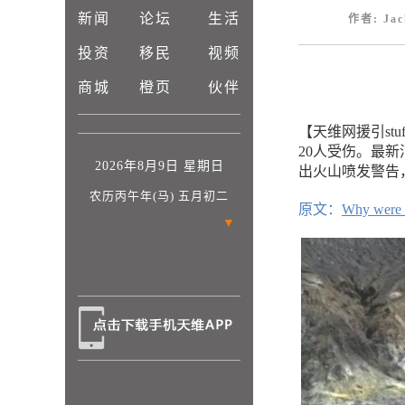
新闻
论坛
生活
作者: Jac
投资
移民
视频
商城
橙页
伙伴
【天维网援引stu
20人受伤。最
2026年8月9日 星期日
出火山喷发警告
农历丙午年(马) 五月初二
原文：
Why were p
▼