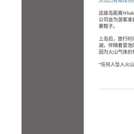
火山口有翠绿色
这座岛距离Wha
公司会为游客准
裹鞋子。
上岛后，旅行时
湖，伴随着冒泡
因为火山气体炽热
“任何人坠入火山气