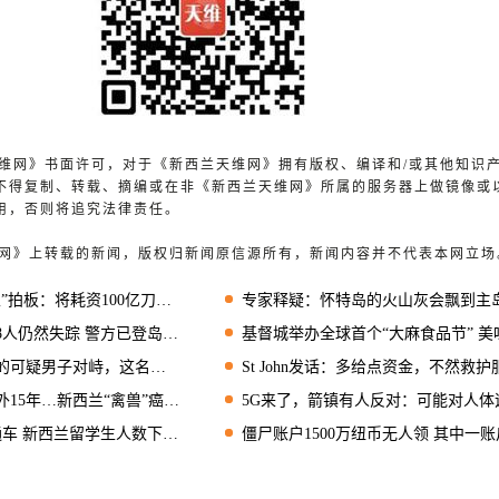
兰天维网》书面许可，对于《新西兰天维网》拥有版权、编译和/或其他知识
不得复制、转载、摘编或在非《新西兰天维网》所属的服务器上做镜像或
用，否则将追究法律责任。
天维网》上转载的新闻，版权归新闻原信源所有，新闻内容并不代表本网立场
拍板：将耗资100亿刀……
专家释疑：怀特岛的火山灰会飘到主岛上空吗
然失踪 警方已登岛称无生命迹象
基督城举办全球首个“大麻食品节” 美味不上
疑男子对峙，这名妈妈火了
St John发话：多给点资金，不然救护服务就要“缩水
5年…新西兰“禽兽”癌死狱中
5G来了，箭镇有人反对：可能对人体造成辐射伤
西兰留学生人数下降，学费收入却更多了
僵尸账户1500万纽币无人领 其中一账户躺着30