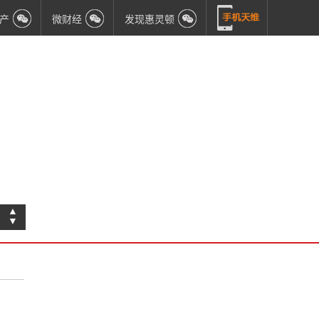
产
微财经
发现惠灵顿
▲
▼