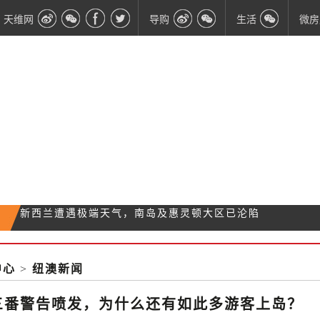
天维网
导购
生活
微房
两次三番警告喷发，为什么还有如此多游客上岛？
专家释疑：怀特岛的火山灰会飘到主岛上空吗？
北岛一家用车与火车相撞 造成车内两人死亡
中心
>
纽澳新闻
新西兰遭遇极端天气，南岛及惠灵顿大区已沦陷
三番警告喷发，为什么还有如此多游客上岛？