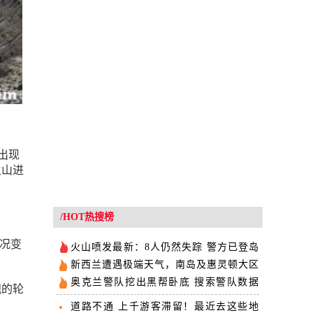
出现
火山进
/HOT热搜榜
情况变
火山喷发最新：8人仍然失踪 警方已登岛
称无生命迹象
新西兰遭遇极端天气，南岛及惠灵顿大区
已沦陷
奥克兰警队挖出黑帮卧底 搜索警队数据
观的轮
库2万次
道路不通 上千游客滞留！最近去这些地