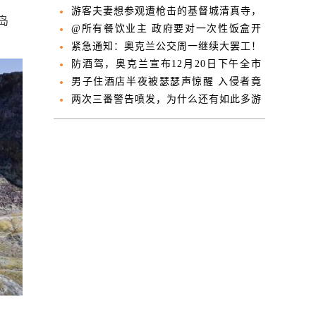
区旅游请注意
游客夫妻想参观遭枪击的基督城清真寺，
在岛
途中双双殒命
@所有餐饮业主 政府要对一次性饭盒开
战了！
紧急通知：奥克兰公交周一继续大罢工！
防酒驾，奥克兰宣布12月20日下午全市
公交免费
男子住酒店半夜被瑟瑟声惊醒 入侵者竟
然是...
两次三番警告喷发，为什么还有如此多游
客上岛？