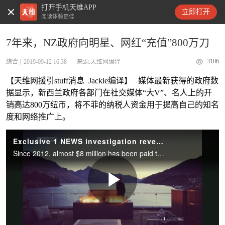
打开手机天维APP
天维新闻
立即打开
阅读体验更佳
7年来，NZ政府向明星、网红“充值”800万刀
3106
综合
2019-09-12 16:38
来源:天维网编译
【天维网援引stuff消息 Jackie编译】 媒体最新获得的政府数
据显示，新西兰政府各部门在社交媒体“大V”、名人上的开
销高达800万纽币，将不菲的纳税人资金用于提高自己的知名
度和网络推广上。