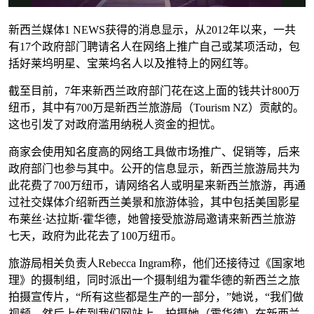
新西兰媒体1 NEWS获得的消息显示，从2012年以来，一共
有17个政府部门聘请名人在网络上推广自己或某项活动，包
括好莱坞明星、宝莱坞名人以及推特上的网红等。
截至目前，7年来新西兰政府部门花在这上面的钱共计800万
纽币，其中有700万是新西兰旅游局（Tourism NZ）贡献的。
这也引发了对政府滥用纳税人资金的担忧。
商家会使用知名度高的网络工具做市场推广、促销等，后来
政府部门也参与其中。公开的信息显示，新西兰旅游局共为
此花费了700万纽币，请网络名人或明星来新西兰旅游，再通
过社交媒体介绍新西兰美景和旅游体验，其中包括美国影星
布莱丝·达拉斯·霍华德，她曾接受旅游局邀请来新西兰旅游
七天，政府为此花去了100万纽币。
旅游局相关负责人Rebecca Ingram称，他们还接待过《国家地
理》的摄制组，同时派出一个摄制组为霍华德的新西兰之旅
拍摄宣传片，“所有这些都是生产的一部分，”她说，“我们做
视频，然后上传到我们网站上，拍摄她（霍华德）在新西兰