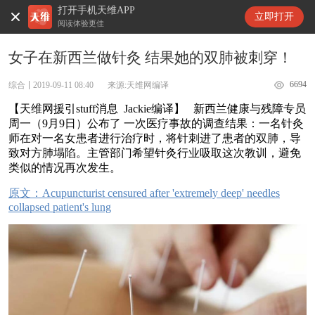
打开手机天维APP
天维新闻
立即打开
阅读体验更佳
女子在新西兰做针灸 结果她的双肺被刺穿！
6694
综合
2019-09-11 08:40
来源:天维网编译
【天维网援引stuff消息 Jackie编译】 新西兰健康与残障专员
周一（9月9日）公布了 一次医疗事故的调查结果：一名针灸
师在对一名女患者进行治疗时，将针刺进了患者的双肺，导
致对方肺塌陷。主管部门希望针灸行业吸取这次教训，避免
类似的情况再次发生。
原文：Acupuncturist censured after 'extremely deep' needles
collapsed patient's lung