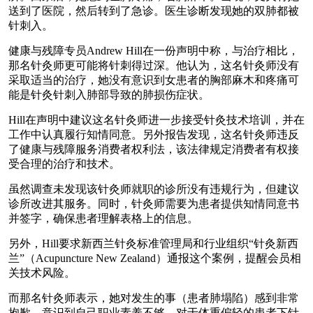
送到了医院，然后转到了急诊。医生诊断发现她的双肺都被
针刺入。
健康与残障专员Andrew Hill在一份声明中称，与治疗相比，
那名针灸师更可能将针刺得过深。他认为，这名针灸师没有
采取适当的治疗，她没有意识到女患者的胸部麻木和疼痛可
能是针灸针刺入肺部导致的肺损伤症状。
Hill在声明中建议这名针灸师进一步接受针灸技术培训，并在
工作中认真履行知情同意。另外报告发现，这名针灸师违反
了健康与残障服务消费者权利法，该法律规定消费者有权接
受合理的治疗和技术。
虽然调查未发现该针灸师就职的诊所没有违规行为，但建议
诊所改进其服务。同时，针灸师需要为患者提供知情同意书
并签字，确保患者理解表格上的信息。
另外，Hill要求新西兰针灸标准管理局和行业组织“针灸新西
兰”（Acupuncture New Zealand）通报这个案例，提醒会员相
关技术风险。
而那名针灸师表示，她对发生的事（患者肺塌陷）感到非常
抱歉，意识到自己职业素养不够，对于体重偏轻的患者下针