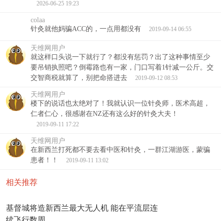
2026-06-25 19:23
colaa
针灸就他妈骗ACC的，一点用都没有
2019-09-14 06:55
天维网用户
就这样口头说一下就行了？都没有惩罚？出了这种事情至少
要吊销执照吧？倒霉路也有一家，门口写着1针减一公斤。交
交智商税就算了，别把命搭进去
2019-09-12 08:53
天维网用户
楼下的说话也太绝对了！我就认识一位针灸师，医术高超，
仁者仁心，很感谢在NZ还有这么好的针灸大夫！
2019-09-11 17:22
天维网用户
在新西兰打死都不要去看中医和针灸，一群江湖游医，蒙骗
患者！！
2019-09-11 13:02
相关推荐
基督城将造新西兰最大无人机 能在平流层连
续飞行数周