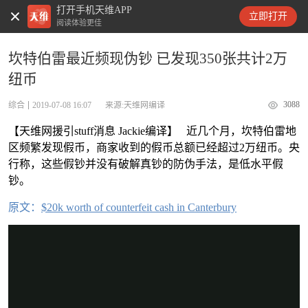
打开手机天维APP
天维新闻
立即打开
阅读体验更佳
坎特伯雷最近频现伪钞 已发现350张共计2万
纽币
3088
综合
2019-07-08 16:07
来源:天维网编译
【天维网援引stuff消息 Jackie编译】 近几个月，坎特伯雷地
区频繁发现假币，商家收到的假币总额已经超过2万纽币。央
行称，这些假钞并没有破解真钞的防伪手法，是低水平假
钞。
原文：
$20k worth of counterfeit cash in Canterbury