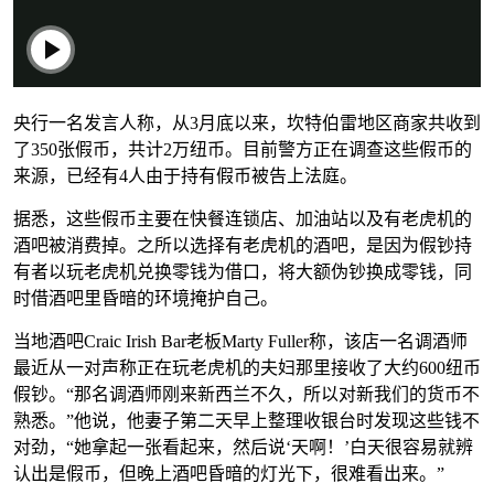
央行一名发言人称，从3月底以来，坎特伯雷地区商家共收到
了350张假币，共计2万纽币。目前警方正在调查这些假币的
来源，已经有4人由于持有假币被告上法庭。
据悉，这些假币主要在快餐连锁店、加油站以及有老虎机的
酒吧被消费掉。之所以选择有老虎机的酒吧，是因为假钞持
有者以玩老虎机兑换零钱为借口，将大额伪钞换成零钱，同
时借酒吧里昏暗的环境掩护自己。
当地酒吧Craic Irish Bar老板Marty Fuller称，该店一名调酒师
最近从一对声称正在玩老虎机的夫妇那里接收了大约600纽币
假钞。“那名调酒师刚来新西兰不久，所以对新我们的货币不
熟悉。”他说，他妻子第二天早上整理收银台时发现这些钱不
对劲，“她拿起一张看起来，然后说‘天啊！’白天很容易就辨
认出是假币，但晚上酒吧昏暗的灯光下，很难看出来。”