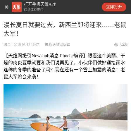
打开手机天维APP
天维新闻
立即打开
阅读体验更佳
漫长夏日就要过去，新西兰即将迎来……老鼠
大军！
6533
综合
2019-03-12 16:07
来源:天维网编译
【天维网援引Newshub消息 Phoebe编译】眼看这个美丽、干
燥的炎炎夏季就要和我们说再见了，小伙伴们做好迎接雨水
连绵的冬季的准备了吗？现在还有一个雪上加霜的消息：老
鼠大军将会来袭！