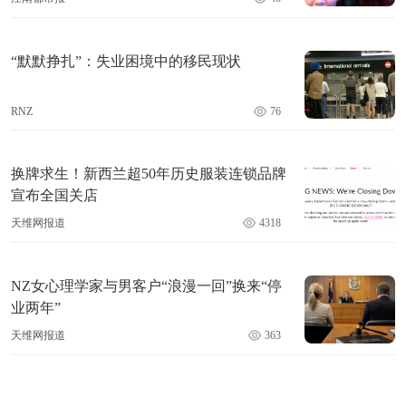
“默默挣扎”：失业困境中的移民现状
RNZ
76
换牌求生！新西兰超50年历史服装连锁品牌
宣布全国关店
天维网报道
4318
NZ女心理学家与男客户“浪漫一回”换来“停
业两年”
天维网报道
363