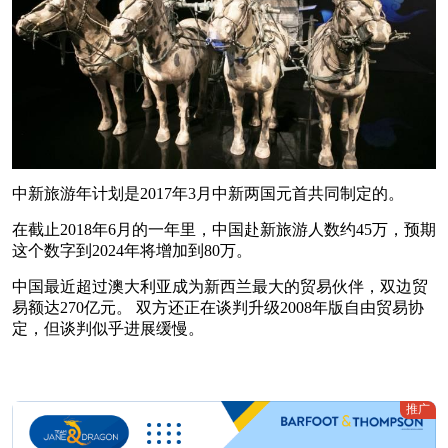
中新旅游年计划是2017年3月中新两国元首共同制定的。
在截止2018年6月的一年里，中国赴新旅游人数约45万，预期
这个数字到2024年将增加到80万。
中国最近超过澳大利亚成为新西兰最大的贸易伙伴，双边贸
易额达270亿元。 双方还正在谈判升级2008年版自由贸易协
定，但谈判似乎进展缓慢。
推广