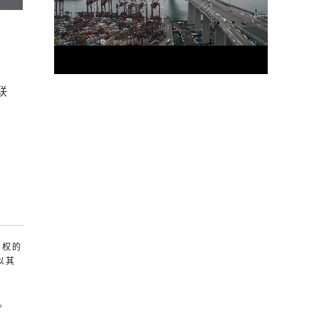
联
产权的
以其
。