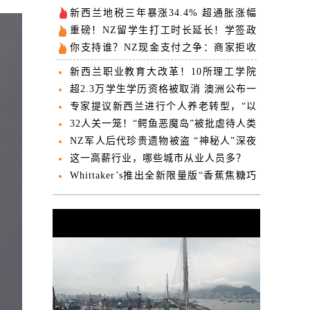
新西兰地税三年暴涨34.4% 超通胀涨幅
2.5倍
重磅！NZ留学生打工时长延长！学签政
策将迎利好！
你支持谁？NZ现金支付之争：商家拒收
VS立法强制
新西兰职业教育大改革！10所理工学院
恢复地方管理！
超2.3万学生学历资格被取消 澳洲公布一
批“野鸡私校”
专家提议新西兰进行个人养老转型，“以
储代税”解决养老金枯竭隐忧
32人关一笼！“鳄鱼恶魔岛”被批虐待人类
特朗普政府拟新建更多
NZ军人后代珍贵遗物被盗 “神秘人”深夜
交予博物馆
这一高薪行业，哪些城市从业人员多？
Whittaker’s推出全新限量版“香蕉焦糖巧
克力”