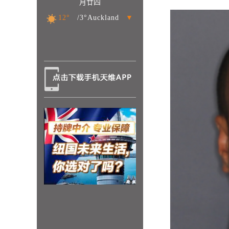
月廿四
12°
/3°Auckland
▼