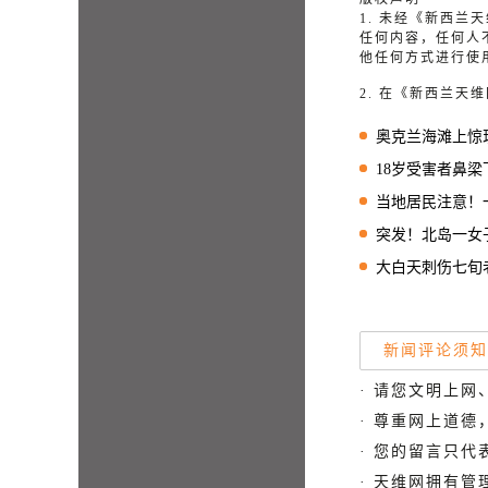
1. 未经《新西
任何内容，任何人
他任何方式进行使
2. 在《新西兰
奥克兰海滩上惊现剧
18岁受害者鼻梁下巴
当地居民注意！一农业公司
突发！北岛一女
大白天刺伤七旬老人！
新闻评论须知
· 请您文明上网
· 尊重网上道
· 您的留言只
· 天维网拥有