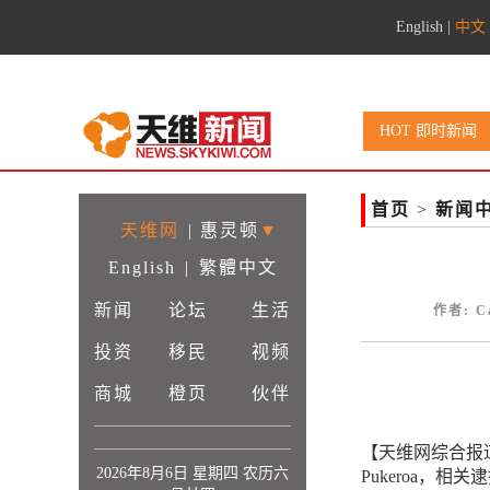
English
|
中文
HOT 即时新闻
首页
>
新闻
天维网
|
惠灵顿
▼
English
|
繁體中文
新闻
论坛
生活
作者: C
投资
移民
视频
商城
橙页
伙伴
【天维网综合报道
2026年8月6日 星期四 农历六
Pukeroa，