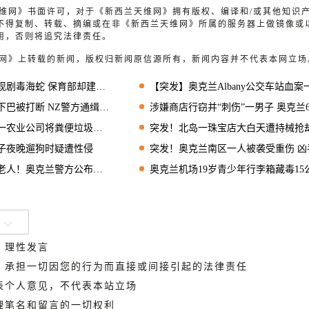
兰天维网》书面许可，对于《新西兰天维网》拥有版权、编译和/或其他知识
不得复制、转载、摘编或在非《新西兰天维网》所属的服务器上做镜像或
用，否则将追究法律责任。
天维网》上转载的新闻，版权归新闻原信源所有，新闻内容并不代表本网立场
毒海蛇 保育部却建议“放生”
【突发】奥克兰Albany公交车站血案一伤者
被打断 NZ警方通缉施暴男子
涉嫌商店行窃并“刺伤”一男子 奥克兰6名青少年
将粪便垃圾排入水道被判罚4.9万刀
突发！北岛一珠宝店大白天遭持械抢
子夜晚遛狗时疑遭性侵
突发！奥克兰南区一人被袭受重伤 凶手在
奥克兰警方公布监控画面寻凶徒
奥克兰机场19岁青少年行李箱藏毒15公斤 或面临终身监
、理性发言
德，承担一切因您的行为而直接或间接引起的法律责任
代表个人意见，不代表本站立场
管理笔名和留言的一切权利