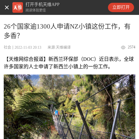
打开手机天维APP
天维新闻
立即打开
阅读体验更佳
26个国家逾1300人申请NZ小镇这份工作，有
多香？
2574
社会
2022-11-03 20:13
来源:天维编译
【天维网综合报道】新西兰环保部（DOC）近日表示，全球
许多国家的人士申请了新西兰小镇上的一份工作。