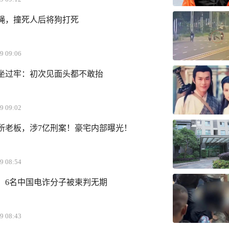
绳，撞死人后将狗打死
9 09:06
坐过牢：初次见面头都不敢抬
9 09:02
所老板，涉7亿刑案！豪宅内部曝光！
9 08:54
，6名中国电诈分子被柬判无期
9 08:43