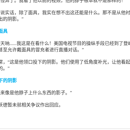
太怪异了。我看了他以前的视频，他的脖子根本就不是那样的！”
“说实话，除了面具，我实在想不出这还能是什么。那不是从他
出的阴影。”
面具
天呐......我这是在看什么！美国电视节目的操纵手段已经到了登
甚至允许戴面具的冒充者进行直播对话。”
常，“这是他领口投下的阴影。他们使用了低角度补光，让他看
的。”
下的阴影
起来像是他脖子上什么东西的影子。”
沃德暂未就相关争议作出回应。