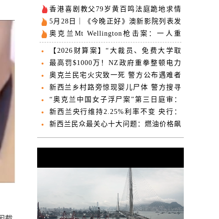
香港喜剧教父79岁黄百鸣法庭跪地求情
一生辉煌毁于念贪
5月28日｜《今晚正好》澳新影院列表发
布，即将开启预售！
奥克兰Mt Wellington枪击案：一人重
伤，警方逮捕一名嫌疑人
【2026财算案】“大裁员、免费大学取
消、投资国防！”财算案内容提前“泄
最高罚$1000万！NZ政府重拳整顿电力
露”！包括这些重磅内容...
市场 “利好每个家庭”
奥克兰民宅火灾致一死 警方公布遇难者
姓名
新西兰乡村路旁惊现婴儿尸体 警方搜寻
生母一周无果
“奥克兰中国女子浮尸案”第三日庭审：
“方舟”据点五名中国女信徒已被遣返
新西兰央行维持2.25%利率不变 央行：
加息将更快到来
新西兰民众最关心十大问题：燃油价格飙
升至第四 生活成本居首
因截