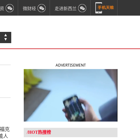
资
微财经
走进新西兰
▲
▼
ADVERTISEMENT
受福克
/HOT热搜榜
戴人