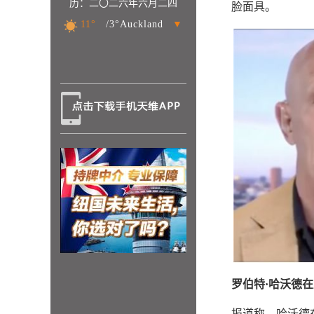
历：二〇二六年六月二四
脸面具。
11°
/3°Auckland
▼
罗伯特·哈沃德
报道称，哈沃德