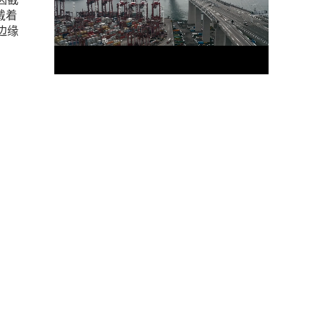
戴着
边缘