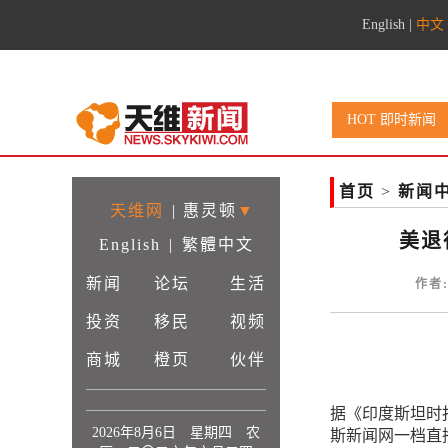
English
|
中文
HOT 即时新闻
首页
>
新闻
天维网
|
惠灵顿
▼
美退
English
|
繁體中文
新闻
论坛
生活
作者:
投资
移民
视频
商城
橙页
伙伴
据《印度斯坦时
2026年8月6日 星期四 农
斯新闻网一档直