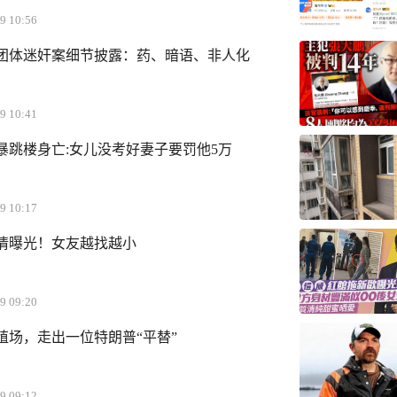
9 10:56
团体迷奸案细节披露：药、暗语、非人化
9 10:41
暴跳楼身亡:女儿没考好妻子要罚他5万
9 10:17
恋情曝光！女友越找越小
9 09:20
殖场，走出一位特朗普“平替”
9 09:12