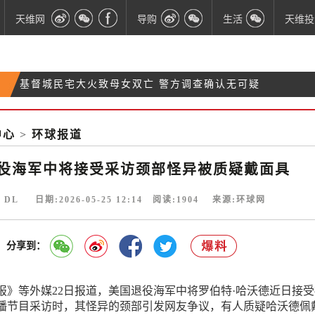
天维网
导购
生活
天维投
基督城民宅大火致母女双亡 警方调查确认无可疑
开售“冠名权”！奥克兰海港大桥灯光秀全球招商
警惕！诈骗分子盯上太极课，多人损失大笔资金
中心
>
环球报道
【财算日·滚动更新】$2.75亿！新西兰加强外交和对
外援助计划
役海军中将接受采访颈部怪异被质疑戴面具
 DL 日期:2026-05-25 12:14 阅读:
1904
来源:环球网
分享到：
报》等外媒22日报道，美国退役海军中将罗伯特·哈沃德近日接
播节目采访时，其怪异的颈部引发网友争议，有人质疑哈沃德佩