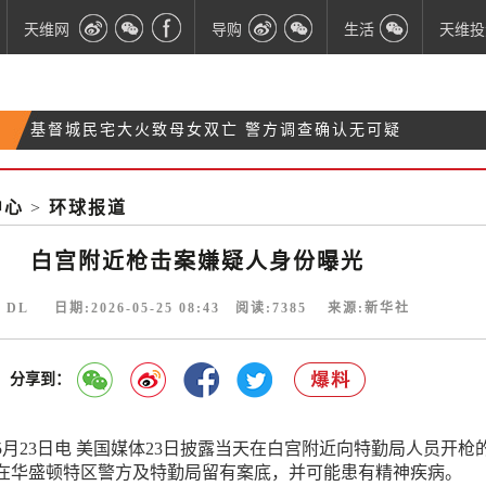
天维网
导购
生活
天维投
基督城民宅大火致母女双亡 警方调查确认无可疑
开售“冠名权”！奥克兰海港大桥灯光秀全球招商
警惕！诈骗分子盯上太极课，多人损失大笔资金
【财算日·滚动更新】$2.75亿！新西兰加强外交和对
中心
>
环球报道
外援助计划
白宫附近枪击案嫌疑人身份曝光
 DL 日期:2026-05-25 08:43 阅读:
7385
来源:新华社
分享到：
月23日电 美国媒体23日披露当天在白宫附近向特勤局人员开枪
在华盛顿特区警方及特勤局留有案底，并可能患有精神疾病。