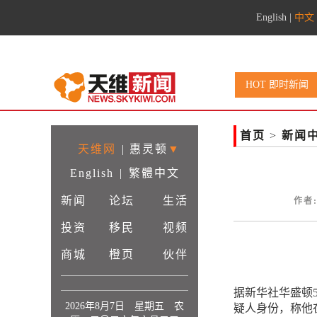
English
|
中文
HOT 即时新闻
首页
>
新闻
天维网
|
惠灵顿
▼
English
|
繁體中文
新闻
论坛
生活
作者:
投资
移民
视频
商城
橙页
伙伴
据新华社华盛顿5
2026年8月7日 星期五 农
疑人身份，称他