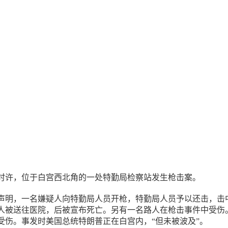
18时许，位于白宫西北角的一处特勤局检察站发生枪击案。
声明，一名嫌疑人向特勤局人员开枪，特勤局人员予以还击，击
人被送往医院，后被宣布死亡。另有一名路人在枪击事件中受伤
受伤。事发时美国总统特朗普正在白宫内，“但未被波及”。