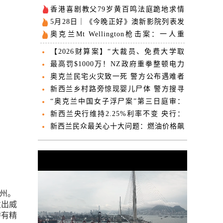
香港喜剧教父79岁黄百鸣法庭跪地求情
一生辉煌毁于念贪
5月28日｜《今晚正好》澳新影院列表发
布，即将开启预售！
奥克兰Mt Wellington枪击案：一人重
伤，警方逮捕一名嫌疑人
【2026财算案】“大裁员、免费大学取
消、投资国防！”财算案内容提前“泄
最高罚$1000万！NZ政府重拳整顿电力
露”！包括这些重磅内容...
市场 “利好每个家庭”
奥克兰民宅火灾致一死 警方公布遇难者
姓名
新西兰乡村路旁惊现婴儿尸体 警方搜寻
生母一周无果
“奥克兰中国女子浮尸案”第三日庭审：
“方舟”据点五名中国女信徒已被遣返
新西兰央行维持2.25%利率不变 央行：
加息将更快到来
新西兰民众最关心十大问题：燃油价格飙
升至第四 生活成本居首
兰州。
发出威
特有精