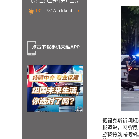
历：二〇二六年六月二五
13°
/3°Auckland
▼
据福克斯新闻频
报道说，贝斯特此
胁被特勤局拘留