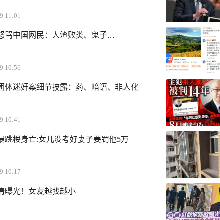
9 11:01
怒骂中国网民：人渣败类、鬼子…
9 10:56
团体迷奸案细节披露：药、暗语、非人化
9 10:41
暴跳楼身亡:女儿没考好妻子要罚他5万
9 10:17
恋情曝光！女友越找越小