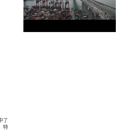
中了
。特