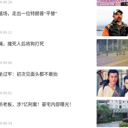
9 09:20
殖场，走出一位特朗普“平替”
9 09:12
绳，撞死人后将狗打死
9 09:06
坐过牢：初次见面头都不敢抬
9 09:02
所老板，涉7亿刑案！豪宅内部曝光！
9 08:54