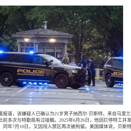
道报道，该嫌疑人已确认为21岁男子纳西尔·贝斯特，来自马里
前多次与特勤局有过接触。2025年6月26日，他因拦停特工并
。同年7月10日，又因闯入禁区再次被拘留。美国媒体说，贝斯