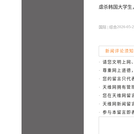
虐杀韩国大学生
2026-05-2
国际 | 综合
新闻评论须知
· 请您文明上网
· 尊重网上道
· 您的留言只
· 天维网拥有
· 您在天维网
· 天维网新闻
· 参与本留言