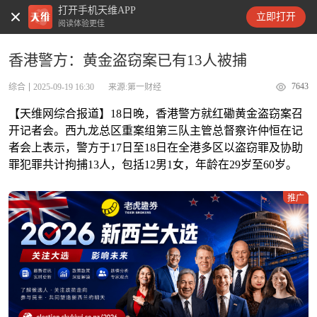
打开手机天维APP
天维新闻
立即打开
阅读体验更佳
香港警方：黄金盗窃案已有13人被捕
7643
综合
2025-09-19 16:30
来源:第一财经
【天维网综合报道】18日晚，香港警方就红磡黄金盗窃案召
开记者会。西九龙总区重案组第三队主管总督察许仲恒在记
者会上表示，警方于17日至18日在全港多区以盗窃罪及协助
罪犯罪共计拘捕13人，包括12男1女，年龄在29岁至60岁。
推广