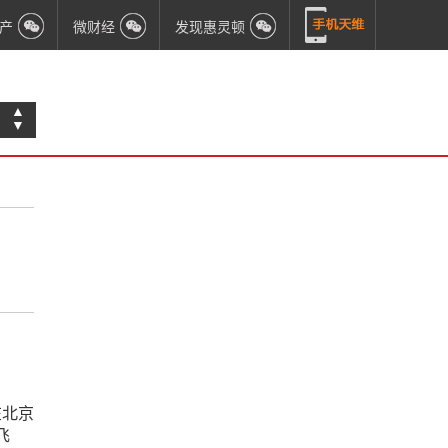
产
微财经
发现惠灵顿
▲
▼
在北京
飞