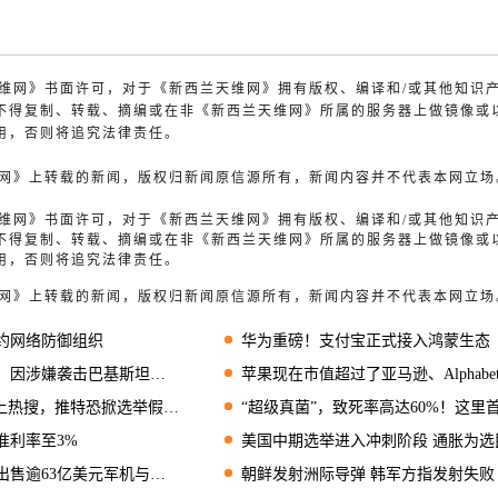
兰天维网》书面许可，对于《新西兰天维网》拥有版权、编译和/或其他知识
不得复制、转载、摘编或在非《新西兰天维网》所属的服务器上做镜像或
用，否则将追究法律责任。
天维网》上转载的新闻，版权归新闻原信源所有，新闻内容并不代表本网立场
兰天维网》书面许可，对于《新西兰天维网》拥有版权、编译和/或其他知识
不得复制、转载、摘编或在非《新西兰天维网》所属的服务器上做镜像或
用，否则将追究法律责任。
天维网》上转载的新闻，版权归新闻原信源所有，新闻内容并不代表本网立场
约网络防御组织
华为重磅！支付宝正式接入鸿蒙生态
因涉嫌袭击巴基斯坦前总理
苹果现在市值超过了亚马逊、Alphabet和Meta的
热搜，推特恐掀选举假信息热潮？
“超级真菌”，致死率高达60%！这里首次出现感染
准利率至3%
美国中期选举进入冲刺阶段 通胀为选民最关心
售逾63亿美元军机与设备
朝鲜发射洲际导弹 韩军方指发射失败