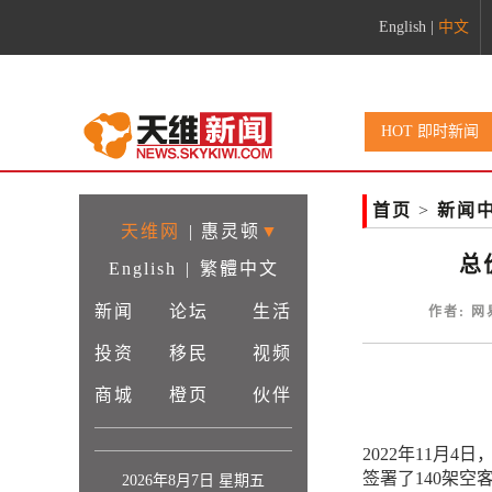
English
|
中文
HOT 即时新闻
首页
>
新闻
天维网
|
惠灵顿
▼
总
English
|
繁體中文
新闻
论坛
生活
作者: 网
投资
移民
视频
商城
橙页
伙伴
2022年11月
签署了140架空
2026年8月7日 星期五