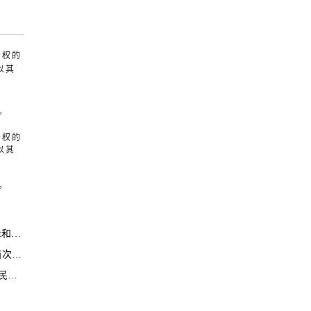
产权的
以其
。
产权的
以其
。
总和
病例
议题