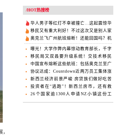
/HOT热搜榜
华人男子等红灯不幸被撞亡…这起震惊华
社的车祸宣判
移民又有重大利好！不过这次又是别人家
奥克兰飞广州航班熔断！还能回国吗？机
票会取消吗？
曝光！大学作弊内幕惊动教育部长，千字
仅需100纽币
移民局又双叒要升级系统！交技术移民
EOI要抓紧了！
中国宣布熔断这些航班：包括奥克兰至广
州！
协议达成：Countdown近两万员工集体涨
薪12%
新西兰经济前景严峻 房贷族们做好吃苦
准备啊！
投资者在“逃跑”！新西兰房市，还有救
吗？
26个国家逾1300人申请NZ小镇这份工
作，有多香？
展，