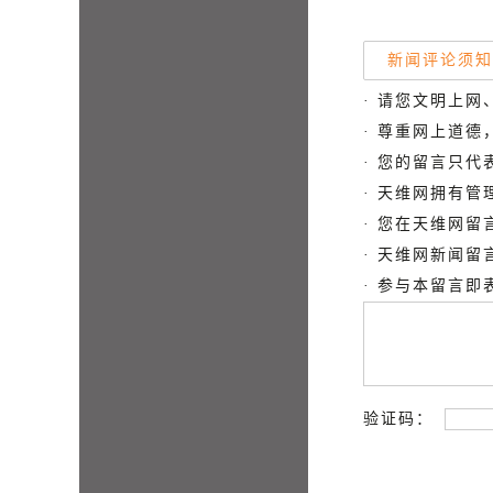
新闻评论须知
· 请您文明上网
· 尊重网上道
· 您的留言只
· 天维网拥有
· 您在天维网
· 天维网新闻
· 参与本留言
验证码：