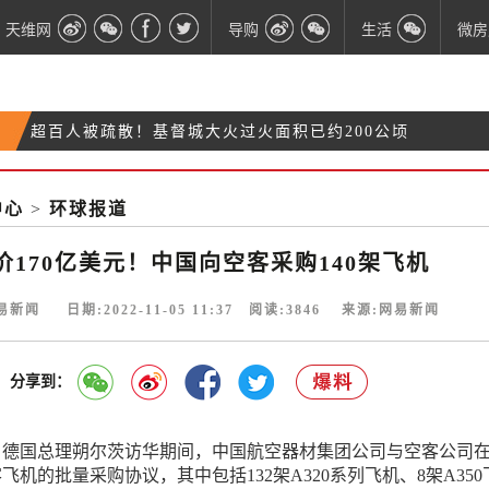
天维网
导购
生活
微房
超百人被疏散！基督城大火过火面积已约200公顷
无耻！小偷光天化日在医院盗走奥克兰孕妇的汽
奥克兰飞广州航班熔断！还能回国吗？机票会取消
车！
中心
>
环球报道
你收到提价通知没？NZ这项保费又涨了
吗？
价170亿美元！中国向空客采购140架飞机
易新闻 日期:2022-11-05 11:37 阅读:
3846
来源:网易新闻
分享到：
4日，德国总理朔尔茨访华期间，中国航空器材集团公司与空客公司
客飞机的批量采购协议，其中包括132架A320系列飞机、8架A350