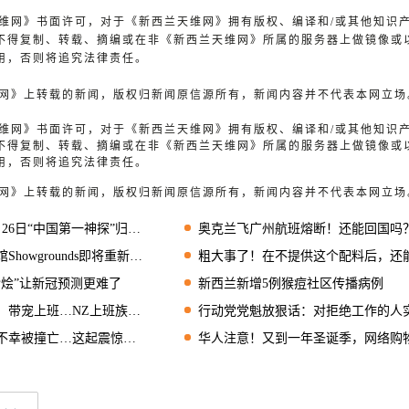
兰天维网》书面许可，对于《新西兰天维网》拥有版权、编译和/或其他知识
不得复制、转载、摘编或在非《新西兰天维网》所属的服务器上做镜像或
用，否则将追究法律责任。
天维网》上转载的新闻，版权归新闻原信源所有，新闻内容并不代表本网立场
兰天维网》书面许可，对于《新西兰天维网》拥有版权、编译和/或其他知识
不得复制、转载、摘编或在非《新西兰天维网》所属的服务器上做镜像或
用，否则将追究法律责任。
天维网》上转载的新闻，版权归新闻原信源所有，新闻内容并不代表本网立场
神探”归来，超大屏幕IMAX实力诠释狄仁杰风采！
奥克兰飞广州航班熔断！还能回国吗？机票会取消吗
owgrounds即将重新开放
粗大事了！在不提供这个配料后，还能说再爱麦旋风
杂烩”让新冠预测更难了
新西兰新增5例猴痘社区传播病例
上班…NZ上班族议价能力大增
行动党党魁放狠话：对拒绝工作的人实施“收入管理
撞亡…这起震惊华社的车祸宣判
华人注意！又到一年圣诞季，网络购物需谨