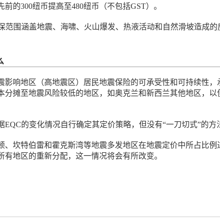
前的300纽币提高至480纽币（不包括GST）。
承保范围涵盖地震、海啸、火山爆发、热液活动和自然滑坡造成的
么
震影响地区（高地震区）居民地震保险的可承受性和可持续性，
本分摊至地震风险较低的地区，如奥克兰和新西兰其他地区，以
。
据EQC的变化情况自行确定其定价策略，但没有“一刀切式”的方
顿、坎特伯雷和霍克斯湾等地震多发地区在地震定价中所占比例
所有地区的重新分配，这一情况将会有所改变。