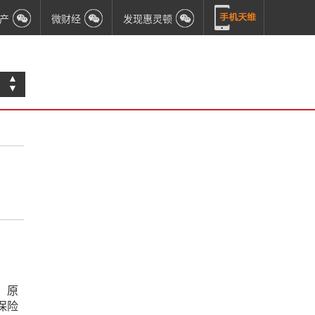
产
微财经
发现惠灵顿
▲
▼
，原
保险