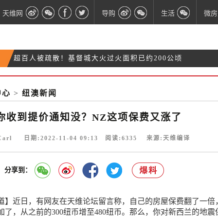
天维网
导购
生活
微房
超百人被疏散！基督城大火过火面积已约200公顷
无耻！小偷光天化日在医院盗走奥克兰孕妇的汽
奥克兰飞广州航班熔断！还能回国吗？机票会取消
车！
中心
>
纽澳新闻
你收到提价通知没？NZ这项保费又涨了
吗？
你收到提价通知没？NZ这项保费又涨了
Carl 日期:2022-11-04 09:13 阅读:
6335
来源:天维编译
分享到：
道】近日，有网友在天维论坛留言称，自己的房屋保费翻了一倍
加了，从之前的300纽币增至480纽币。那么，你对新西兰的地震