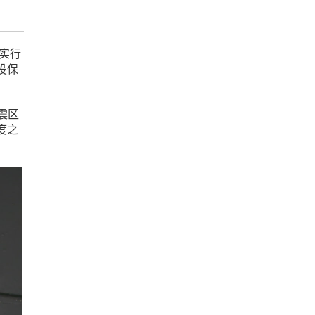
兰实行
投保
震区
度之