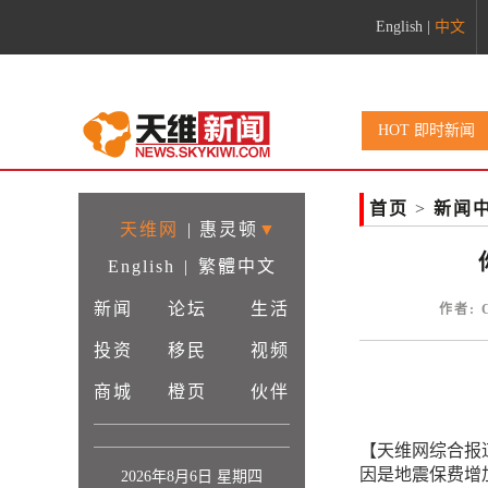
English
|
中文
HOT 即时新闻
首页
>
新闻
天维网
|
惠灵顿
▼
English
|
繁體中文
新闻
论坛
生活
作者: 
投资
移民
视频
商城
橙页
伙伴
【天维网综合报
因是地震保费增
2026年8月6日 星期四