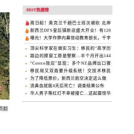
/HOT热搜榜
周日起！奥克兰千趟巴士班次被砍 北岸
快线也受影响
新西兰DFS皇后镇新店盛大开业！有120
余个品牌…更多惊喜等你来！
曝光！大学作弊内幕惊动教育部长，千字
仅需100纽币
顶尖科学家在做实习生：移民的“高学历
低就业”现象
路边的擦窗工原是警察…半个月开出144
张罚单
“Costco效应”显现：多个NZ品牌出口骤
增
移民局又双叒要升级系统！交技术移民
EOI要抓紧了！
为了降低票价，新西兰航空决定这么做
流鼻血就医4天后死亡！调查结果公布
华人男子等红灯不幸被撞亡…这起震惊华
社的车祸宣判
费翻