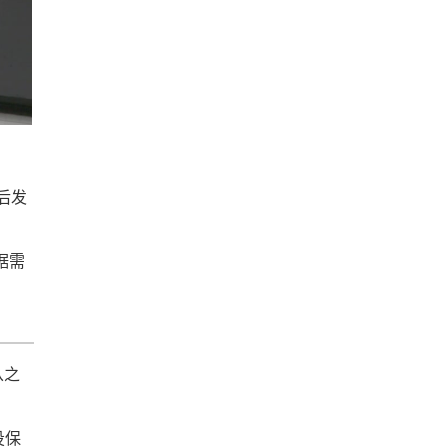
后发
据需
从之
投保