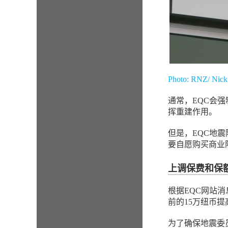
Photo: RNZ/ Nic
通常，EQC会
挥重建作用。
但是，EQC地
要自愿购买商业
上调保费和保
根据EQC网站消
前的15万纽币提
为了确保地震委员会