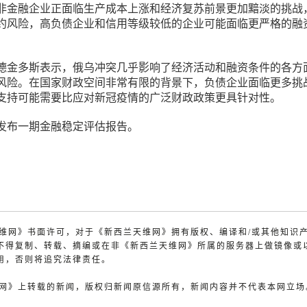
非金融企业正面临生产成本上涨和经济复苏前景更加黯淡的挑战
约风险，高负债企业和信用等级较低的企业可能面临更严格的融
德金多斯表示，俄乌冲突几乎影响了经济活动和融资条件的各方
风险。在国家财政空间非常有限的背景下，负债企业面临更多挑
支持可能需要比应对新冠疫情的广泛财政政策更具针对性。
发布一期金融稳定评估报告。
兰天维网》书面许可，对于《新西兰天维网》拥有版权、编译和/或其他知识
不得复制、转载、摘编或在非《新西兰天维网》所属的服务器上做镜像或
用，否则将追究法律责任。
天维网》上转载的新闻，版权归新闻原信源所有，新闻内容并不代表本网立场