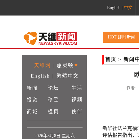
English
|
中文
HOT 即时新闻
首页
>
新闻
天维网
|
惠灵顿
▼
English
|
繁體中文
新闻
论坛
生活
作者: 
投资
移民
视频
商城
橙页
伙伴
新华社法兰克福
评估报告指出，
2026年8月8日 星期六