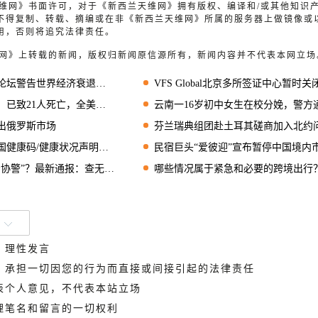
兰天维网》书面许可，对于《新西兰天维网》拥有版权、编译和/或其他知识
不得复制、转载、摘编或在非《新西兰天维网》所属的服务器上做镜像或
用，否则将追究法律责任。
天维网》上转载的新闻，版权归新闻原信源所有，新闻内容并不代表本网立场
坛警告世界经济衰退风险
VFS Global北京多所签证中心暂时关闭 包括新
21人死亡，全美各地悼念遇难者
云南一16岁初中女生在校分娩，警方通报
出俄罗斯市场
芬兰瑞典组团赴土耳其磋商加入北约
康码/健康状况声明书申请指南
民宿巨头“爱彼迎”宣布暂停中国境内
协警”？最新通报：查无此人
哪些情况属于紧急和必要的跨境出行？中国国家移民管理局回
、理性发言
德，承担一切因您的行为而直接或间接引起的法律责任
代表个人意见，不代表本站立场
管理笔名和留言的一切权利