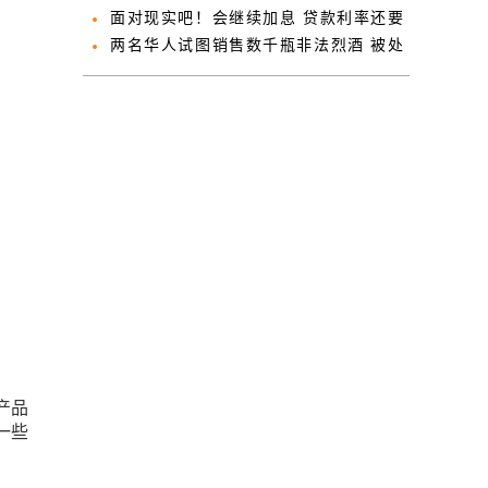
各地悼念遇难者
面对现实吧！会继续加息 贷款利率还要
再涨
两名华人试图销售数千瓶非法烈酒 被处
大额罚金
产品
一些