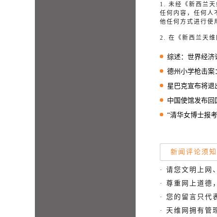
1. 未经《新西
任何内容，任何人
他任何方式进行使
2. 在《新西兰
综述：世界经济论
德州小学枪击案：已致
星巴克宣布将退
中国使馆发布回国健
“清华女博士报考
新闻评论须知
· 请您文明上网
· 尊重网上道
· 您的留言只
· 天维网拥有