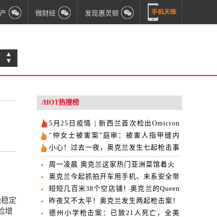
产
微财经
发现惠灵顿
▲
▼
/HOT热搜榜
5月25日疫情 | 新西兰首次检出Omicron
新子变体社区病例
“仲女士被害案”庭审：被害人指甲缝内
DNA与嫌疑人相符
小心！过去一夜，奥克兰发生七起枪击事
件！
周一凌晨 奥克兰这家热门亚洲菜馆着火
奥克兰今起抓拍开车用手机、未系安全带
短短几百米38个空店铺！奥克兰的Queen
融稳定
St还有救吗？
昨夜又不太平！奥克兰发生两起枪击案！
险增
多处房屋受损！
德州小学枪击案：已致21人死亡，全美