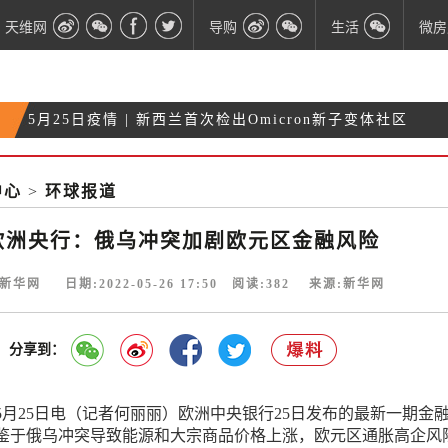
天维网
导购
生活
微房
5月25日疫情 | 新西兰首次检出Omicron新子变体社区
狂风大作！奥克兰海港大桥关闭后复开
病例
2022财算案要点一览：卫生成最大赢家 将群发红包
中心
>
环球报道
昨夜又不太平！奥克兰发生两起枪击案！多处房屋受
损！
欧洲央行：俄乌冲突加剧欧元区金融风险
新华网 日期:2022-05-26 17:50 阅读:
382
来源:新华网
分享到：
5月25日电（记者何丽丽）欧洲中央银行25日发布的最新一期金
鉴于俄乌冲突导致能源和大宗商品价格上涨，欧元区通胀高企风