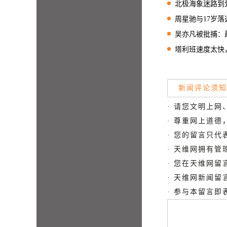
北极海象迷路到爱尔兰
周星驰与17岁落选港姐约
吴亦凡被批捕：最快
塔利班速度太快，还
新闻评论须知
· 请您文明上网
· 尊重网上道
· 您的留言只
· 天维网拥有
· 您在天维网
· 天维网新闻
· 参与本留言