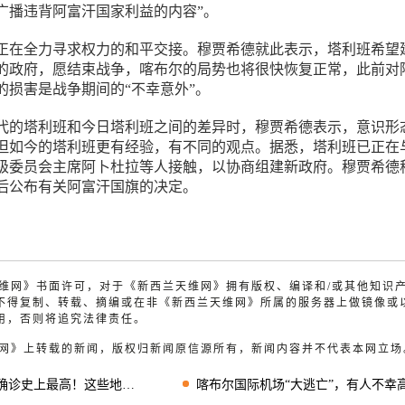
广播违背阿富汗国家利益的内容”。
正在全力寻求权力的和平交接。穆贾希德就此表示，塔利班希望
的政府，愿结束战争，喀布尔的局势也将很快恢复正常，此前对
的损害是战争期间的“不幸意外”。
0年代的塔利班和今日塔利班之间的差异时，穆贾希德表示，意识形
但如今的塔利班更有经验，有不同的观点。据悉，塔利班已正在
级委员会主席阿卜杜拉等人接触，以协商组建新政府。穆贾希德
后公布有关阿富汗国旗的决定。
兰天维网》书面许可，对于《新西兰天维网》拥有版权、编译和/或其他知识
不得复制、转载、摘编或在非《新西兰天维网》所属的服务器上做镜像或
用，否则将追究法律责任。
天维网》上转载的新闻，版权归新闻原信源所有，新闻内容并不代表本网立场
史上最高！这些地方封锁延长
喀布尔国际机场“大逃亡”，有人不幸高空坠