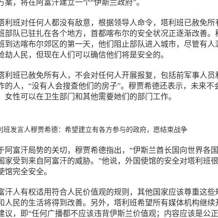
方案，将在阿富汗建立一个“伊斯兰政府”。
塔利班对任何人都没有敌意，根据领导人命令，塔利班已赦免所
班部队已驻扎在各个地方，首都喀布尔的安全状况正逐渐改善。
班到达喀布尔郊区的第一天，他们阻止部队进入城市，尽管有人
抢劫人民，但现在人们可以确信他们将是安全的。
塔利班已赦免所有人，不会对任何人开展报复，包括前军事人员
作的人，“没有人会搜查他们的房子”。穆贾希德还表示，未来不
，女性可以在卫生部门和其他需要她们的部门工作。
利班发言人穆贾希德：希望建立有各方参与的政府，愿结束战争
于阿富汗局势的关切，穆贾希德指出，“伊斯兰酋长国向世界各
国家受到来自阿富汗的威胁。”他说，外国使馆的安全对塔利班
使馆完全安全。
富汗人有权适用符合人民价值观的规则，其他国家应该尊重这些
和人民的生活将得到改善。另外，塔利班希望所有媒体机构继续
建议，即“任何广播都不应该违背伊斯兰价值观；内容应该是公