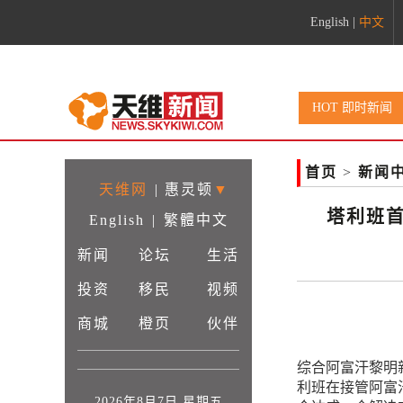
English
|
中文
HOT 即时新闻
首页
>
新闻
天维网
|
惠灵顿
▼
塔利班首
English
|
繁體中文
新闻
论坛
生活
投资
移民
视频
商城
橙页
伙伴
综合阿富汗黎明新闻
利班在接管阿富
2026年8月7日 星期五