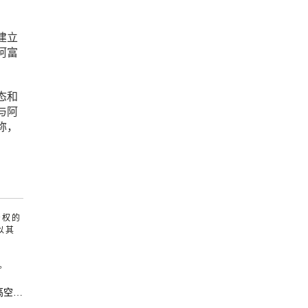
建立
阿富
态和
与阿
称，
产权的
以其
。
落！