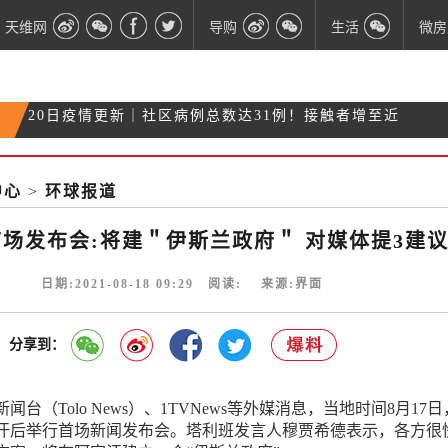
天维网
导购
生活
微房
轨迹汇总｜奥克兰疫情暴露点增至110个 包括幼儿
19日疫情更新｜密接者数量或达1000！12岁以上可接
园
疫情更新｜增至21例 AUT确诊学生曾与84人上课
种疫苗
中心
>
环球报道
20日疫情更新｜社区病例总数达31例！接触者增至近
1200人
场发布会:将建＂伊斯兰政府＂ 对媒体提3建
日期:2021-08-18 09:29 阅读:
来源:界面
分享到：
台（Tolo News）、1TVNews等外媒消息，当地时间8月17
汗后举行首场新闻发布会。塔利班发言人穆贾希德表示，各方很