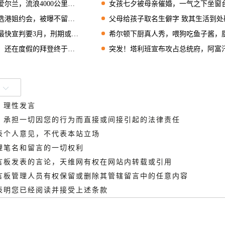
，流浪4000公里现在还没回家
女孩七夕被母亲催婚，一气之下坐窗台欲轻
会，被曝不留聊天记录不准拍照录音
父母给孩子取名生僻字 致其生活到处碰壁还改
宣判要3月，刑期或不少于五年
希尔顿下厨真人秀，喂狗吃鱼子酱，厨具镶满钻石
在度假的拜登终于坐不住了
突发！塔利班宣布攻占总统府，阿富汗总统出
、理性发言
德，承担一切因您的行为而直接或间接引起的法律责任
代表个人意见，不代表本站立场
管理笔名和留言的一切权利
留言板发表的言论，天维网有权在网站内转载或引用
留言板管理人员有权保留或删除其管辖留言中的任意内容
即表明您已经阅读并接受上述条款