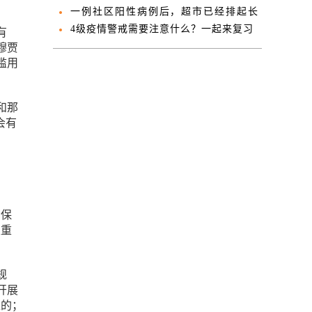
西区的一名高中老师
一例社区阳性病例后，超市已经排起长
队！
4级疫情警戒需要注意什么？一起来复习
有
穆贾
滥用
和那
会有
国保
很重
规
开展
正的；