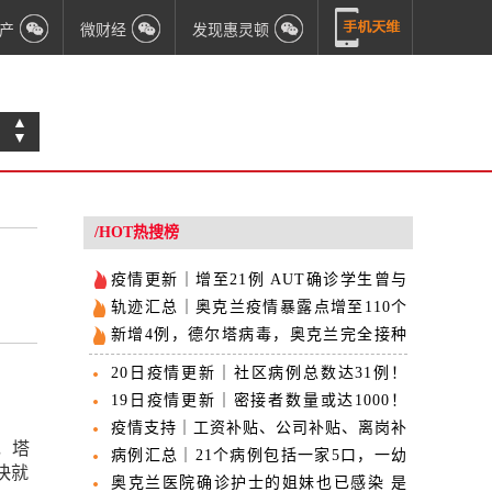
产
微财经
发现惠灵顿
▲
▼
/HOT热搜榜
议
疫情更新｜增至21例 AUT确诊学生曾与
84人上课
轨迹汇总｜奥克兰疫情暴露点增至110个
包括幼儿园
新增4例，德尔塔病毒，奥克兰完全接种
疫苗护士确诊！
20日疫情更新｜社区病例总数达31例！
接触者增至近1200人
19日疫情更新｜密接者数量或达1000！
12岁以上可接种疫苗
疫情支持｜工资补贴、公司补贴、离岗补
日，塔
贴…看好这些福利
病例汇总｜21个病例包括一家5口，一幼
快就
儿感染
奥克兰医院确诊护士的姐妹也已感染 是