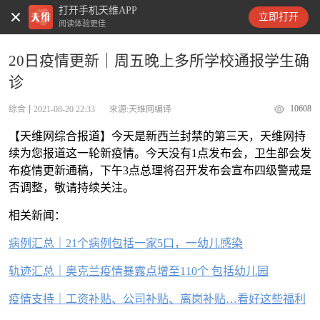
打开手机天维APP
天维新闻
立即打开
阅读体验更佳
20日疫情更新｜周五晚上多所学校通报学生确
诊
10608
综合
2021-08-20 22:33
来源:天维网编译
【天维网综合报道】今天是新西兰封禁的第三天，天维网持
续为您报道这一轮新疫情。今天没有1点发布会，卫生部会发
布疫情更新通稿，下午3点总理将召开发布会宣布四级警戒是
否调整，敬请持续关注。
相关新闻：
病例汇总｜21个病例包括一家5口，一幼儿感染
轨迹汇总｜奥克兰疫情暴露点增至110个 包括幼儿园
疫情支持｜工资补贴、公司补贴、离岗补贴…看好这些福利