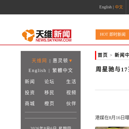
English
|
中文
HOT 即时新闻
首页
>
新闻
天维网
|
惠灵顿
▼
周星驰与1
English
|
繁體中文
新闻
论坛
生活
日
投资
移民
视频
商城
橙页
伙伴
港媒在8月16日
2026年8月6日 星期四