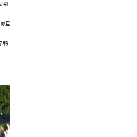
录到
疑似星
了鸭