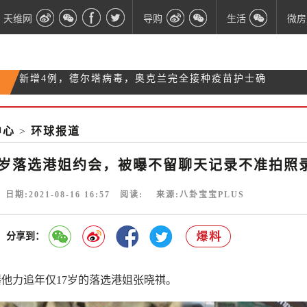
天维网
导购
生活
微房
4级疫情警戒需要注意什么？一起来复习
Transpower紧急通知今晚可能断电 时间2个半小时
全国四级！奥克兰和Coromandel维持七天 周二晚
中心
>
环球报道
新增4例，德尔塔病毒，奥克兰完全接种疫苗护士确
11:59分开始
诊！
7岁落选港姐约会，被曝不留聊天记录不准拍照
期:2021-08-16 16:57 阅读:
来源:八卦宝宝PLUS
分享到：
曝他力追年仅17岁的落选港姐张晓祺。