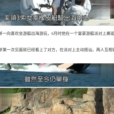
爷一向喜欢坐游艇出海游玩，6月时他在一个富豪游艇派对上邂
爷第一次见面就已经看上了对方，在派对上主动搭讪，两人互相