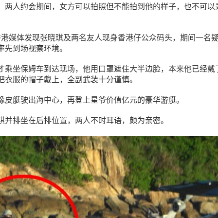
，两人约会期间，女方可以拍照但不能拍到他的样子，也不可以
香港媒体发现张晓琪及两名友人现身香港仔公众码头，期间一名
率先到场视察环境。
才乘坐保姆车到达现场，他用口罩遮住大半边脸，本来他已经戴
把衣服的帽子戴上，全副武装十分谨慎。
橡皮艇驶出海中心，再登上星爷价值亿元的豪华游艇。
祺并排坐在后排位置，两人不时耳语，颇为亲密。