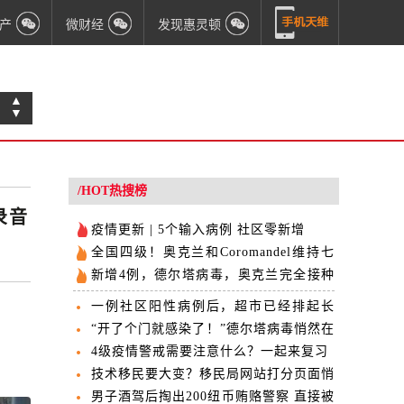
产
微财经
发现惠灵顿
▲
▼
/HOT热搜榜
录音
疫情更新 | 5个输入病例 社区零新增
全国四级！奥克兰和Coromandel维持七
天 周二晚11:59分开始
新增4例，德尔塔病毒，奥克兰完全接种
疫苗护士确诊！
一例社区阳性病例后，超市已经排起长
队！
“开了个门就感染了！”德尔塔病毒悄然在
隔离酒店传播
4级疫情警戒需要注意什么？一起来复习
技术移民要大变？移民局网站打分页面悄
悄改了两遍
男子酒驾后掏出200纽币贿赂警察 直接被