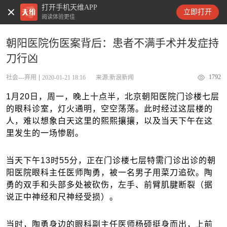
打开手机天维APP
天维新闻
立即打开
阅读体验更佳
朝阳医院伤医案背后：患者不满手术并发症持
刀行凶
1792
社会---弃用
2020-01-21 18:16
来源:新浪新闻
1月20日，周一，晚上十点半，北京朝阳医院门诊楼七层
的眼科诊室，灯火通明，空空荡荡。此时经过这层楼的
人，难以想象白天这里的熙熙攘攘，以及当天下午在这
里发生的一场惨剧。
当天下午13时55分，正在门诊楼七层特需门诊出诊的朝
阳医院眼科主任医师陶勇，被一名男子用菜刀追砍。陶
勇的双手和头部多处被砍伤，左手、前臂肌腱断裂（据
说正中神经和尺神经受损）。
当时，陶勇身边的眼科副主任医师杨硕挺身而出，上前