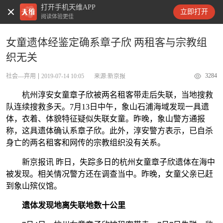
打开手机天维APP
天维新闻
立即打开
阅读体验更佳
女童遗体经鉴定确系章子欣 两租客与宗教组
织无关
3284
社会---弃用
2019-07-14 10:05
来源:新京报
杭州淳安女童章子欣被两名租客带走后失联，当地搜救
队连续搜救多天。7月13日中午，象山石浦海域发现一具遗
体，衣着、体貌特征疑似失联女童。昨晚，象山警方通报
称，这具遗体确认系章子欣。此外，淳安警方表示，已自杀
身亡的两名租客和网传的宗教组织没有关系。
新京报讯 昨日，失踪多日的杭州女童章子欣遗体在海中
被发现。相关情况警方还在调查当中。昨晚，女童父亲已赶
到象山殡仪馆。
遗体发现地离失联地数十公里