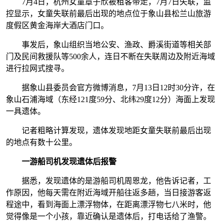
7月4日，杭州女童章子欣被租客带走，7月7日失联，监
控显示，女童失联前最后出现的地点位于象山县松兰山旅游
度假区黄金海岸大酒店门口。
事发后，象山组织当地公安、渔政、爵溪街道等相关部
门及民间救援队等500余人，连日不断在失联周边及附近海域
进行拉网式搜寻。
据象山县委员会官方微博消息，7月13日12时30分许，在
象山石浦海域（东经121度59分、北纬29度12分）海面上发现
一具遗体。
记者粗略计算发现，遗体发现地距女童失联前最后出现
的地点有数十公里。
一游船司机发现遗体后报警
据悉，发现遗体的是游船司机周恩龙，他告诉记者，工
作原因，他每天需在附近海域开船往返多趟，当日接游客返
程途中，看到海面上漂浮物体，在距离漂浮物七八米时，他
觉得像是一个小孩，靠近确认是遗体后，打电话给了渔警。