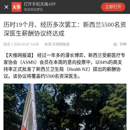
打开手机天维APP
天维新闻
立即打开
阅读体验更佳
历时19个月、经历多次罢工：新西兰5500名资
深医生薪酬协议终达成
3546
综合
2026-05-07 14:08
来源:天维网报道
【天维网报道】 经过一年多的漫长博弈，新西兰受薪医疗专
家协会（ASMS）会员在本周的意向投票中，以94%的高支
持率正式批准了新西兰卫生局（Health NZ）提出的薪酬协
议。该协议将覆盖约5500名资深医生。